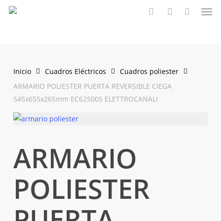
Men
Saltar
al
buscar
account
contenido
principal
Inicio
Cuadros Eléctricos
Cuadros poliester
ARMARIO POLIESTER PUERTA REVERSIBLE CIEGA
545x655x265mm EC625005 ELETTROCANALI
ARMARIO
POLIESTER
PUERTA