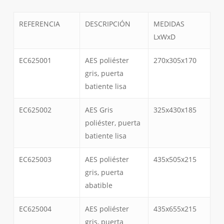
REFERENCIA
DESCRIPCIÓN
MEDIDAS
LxWxD
EC625001
AES poliéster
270x305x170
gris, puerta
batiente lisa
EC625002
AES Gris
325x430x185
poliéster, puerta
batiente lisa
EC625003
AES poliéster
435x505x215
gris, puerta
abatible
EC625004
AES poliéster
435x655x215
gris, puerta