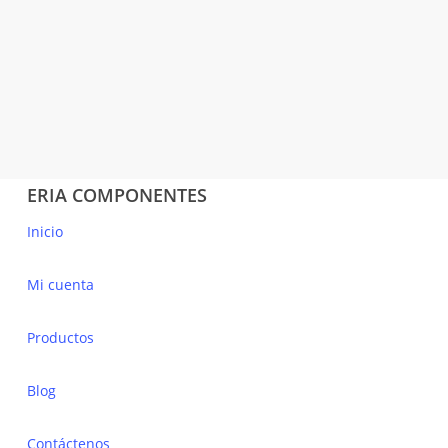
207x239mm
EC625041
ELETTROCANALI
8,34
€
(IVA incluido)
ERIA COMPONENTES
Inicio
Mi cuenta
Productos
Blog
Contáctenos