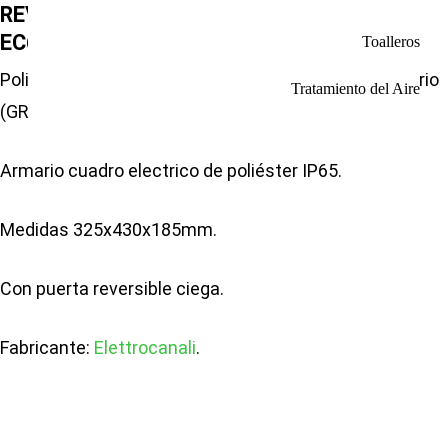
REVERSIBLE CIEGA 325x430x185mm
EC625002 ELETTROCANALI.
Toalleros
Poliéster reforzado libre de halógenos de fibra de vidrio
Tratamiento del Aire
(GRP), autoextinguible hasta UL94.
Armario cuadro electrico de poliéster IP65.
Medidas 325x430x185mm.
Con puerta reversible ciega.
Fabricante:
Elettrocanali
.