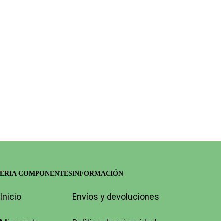
KIT SOPORTES GALVANIZADOS (4u) EC625SZ
ELETTROCANALI
13,48
€
(IVA incluido)
Añadir Al Carrito
Vista Rápida
ERIA COMPONENTES
INFORMACIÓN
Inicio
Envíos y devoluciones