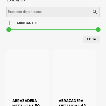
BUSCADOR
FABRICANTES
Pre
Pre
Filtrar
mín
má
ABRAZADERA
ABRAZADERA
METÁLICA L 50
METÁLICA L 63