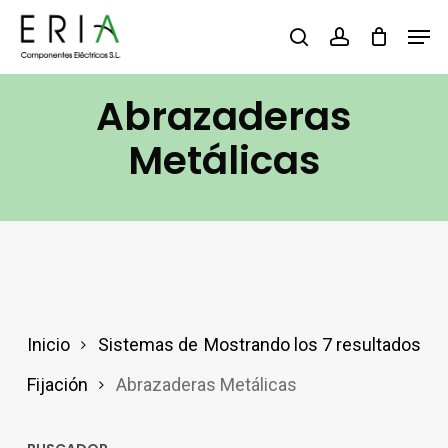
Saltar
Men
buscar
account
al
contenido
Abrazaderas
principal
Metálicas
Inicio
Sistemas de
Mostrando los 7 resultados
Fijación
Abrazaderas Metálicas