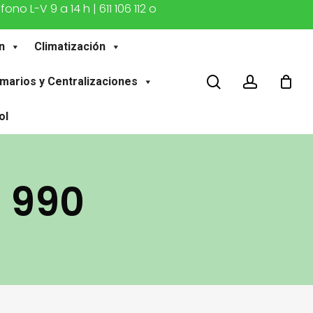
o L-V 9 a 14 h | 611 106 112 o
n
Climatización
buscar
account
marios y Centralizaciones
ol
 990