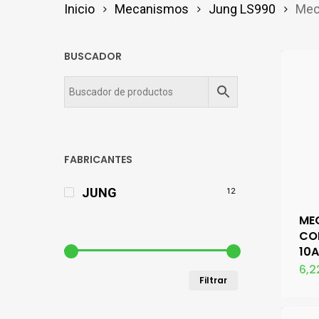
Inicio
Mecanismos
Jung LS990
Mec
BUSCADOR
FABRICANTES
JUNG
12
ME
CO
10
6,2
Precio
Precio
Filtrar
mínimo
máximo