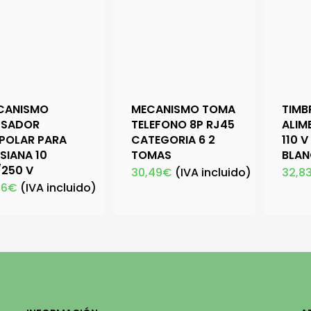
CANISMO
MECANISMO TOMA
TIMB
LSADOR
TELEFONO 8P RJ45
ALIM
IPOLAR PARA
CATEGORIA 6 2
110 V
SIANA 10
TOMAS
BLAN
/250 V
30,49
€
(IVA incluido)
32,8
06
€
(IVA incluido)