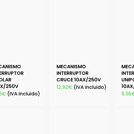
CANISMO
MECANISMO
MEC
TERRUPTOR
INTERRUPTOR
INTE
POLAR
CRUCE 10AX/250V
UNIP
AX/250V
10AX
12,92
€
(IVA incluido)
6
€
(IVA incluido)
5,05