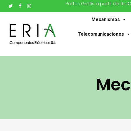
Portes Gratis a partir de 150
Saltar
twitter
facebook
instagram
al
Mecanismos
contenido
principal
Telecomunicaciones
Mec