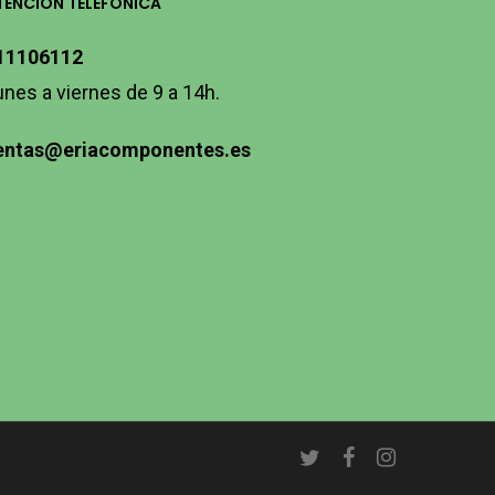
TENCIÓN TELEFÓNICA
11106112
unes a viernes de 9 a 14h.
entas@eriacomponentes.es
twitter
facebook
instagram