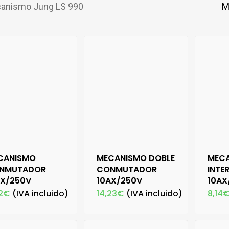
anismo Jung LS 990
M
CANISMO
MECANISMO DOBLE
MECA
NMUTADOR
CONMUTADOR
INTE
AX/250V
10AX/250V
10AX
2
€
(IVA incluido)
14,23
€
(IVA incluido)
8,14