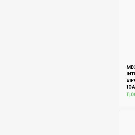
ME
IN
BI
10
11,0