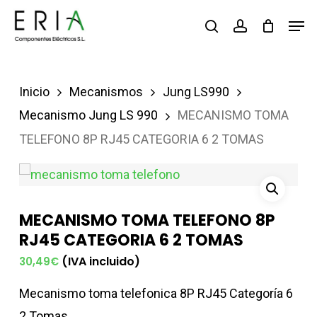
Saltar
Men
buscar
account
al
contenido
principal
Inicio
Mecanismos
Jung LS990
Mecanismo Jung LS 990
MECANISMO TOMA
TELEFONO 8P RJ45 CATEGORIA 6 2 TOMAS
MECANISMO TOMA TELEFONO 8P
RJ45 CATEGORIA 6 2 TOMAS
(IVA incluido)
30,49
€
Mecanismo toma telefonica 8P RJ45 Categoría 6
2 Tomas.