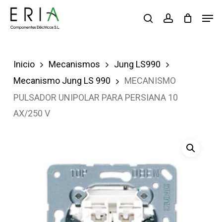
Saltar
Men
buscar
account
al
contenido
principal
Inicio
Mecanismos
Jung LS990
Mecanismo Jung LS 990
MECANISMO
PULSADOR UNIPOLAR PARA PERSIANA 10
AX/250 V