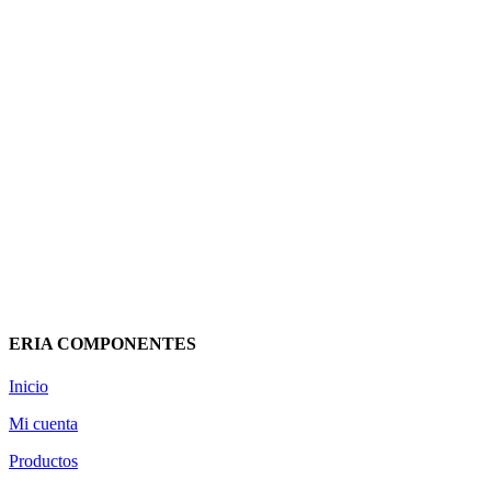
PANTALLA ESTANCA CABLEADA
TBS LED 2x1500MM
POLICARBONATO 0129010336
PROLUX
67,47
€
(IVA incluido)
Añadir al carrito
Vista rápida
ERIA COMPONENTES
Inicio
Mi cuenta
Productos