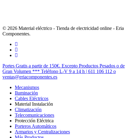
© 2026 Material eléctrico - Tienda de electricidad online - Eria
Componentes.
twitter
facebook
instagram
Cerrar
Portes Gratis a partir de 150€. Excepto Productos Pesados o de
Menú
Gran Volumen *** Teléfono L-V 9 a 14 h | 611 106 112 o
ventas@eriacomponentes.es
Mecanismos
Iluminación
Cables Eléctricos
Material Instalación
Climatización
Telecomunicaciones
Protección Eléctrica
Porteros Automáticos
Armarios y Centralizaciones
Más Productos