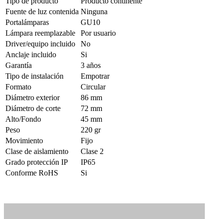
Tipo de producto
Producto continente
Fuente de luz contenida
Ninguna
Portalámparas
GU10
Lámpara reemplazable
Por usuario
Driver/equipo incluido
No
Anclaje incluido
Si
Garantía
3 años
Tipo de instalación
Empotrar
Formato
Circular
Diámetro exterior
86 mm
Diámetro de corte
72 mm
Alto/Fondo
45 mm
Peso
220 gr
Movimiento
Fijo
Clase de aislamiento
Clase 2
Grado protección IP
IP65
Conforme RoHS
Si