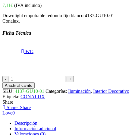
7,11
€
(IVA incluido)
Downlight empotrable redondo fijo blanco 4137-GU10-01
Conalux.
Ficha Técnica
F.T.
DOWNLIGHT
EMPOTRABLE
Añadir al carrito
REDONDO
SKU:
4137-GU10-01
Categorías:
Iluminación
,
Interior Decorativo
FIJO
Etiqueta:
CONALUX
GU10
Share
BLANCO
Share
Share
4137-
Love
0
GU10-
01
Descripción
CONALUX
Información adicional
cantidad
Valoraciones (0)