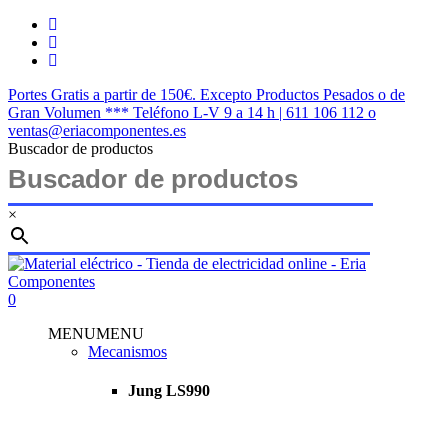
Saltar
twitter
al
facebook
contenido
instagram
principal
Portes Gratis a partir de 150€. Excepto Productos Pesados o de
Gran Volumen *** Teléfono L-V 9 a 14 h | 611 106 112 o
ventas@eriacomponentes.es
Buscador de productos
×
Cerrar
búsqueda
buscar
account
0
Menu
MENU
MENU
Mecanismos
Jung LS990