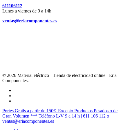
611106112
Lunes a viernes de 9 a 14h.
ventas@eriacomponentes.es
© 2026 Material eléctrico - Tienda de electricidad online - Eria
Componentes.
twitter
facebook
instagram
Cerrar
Portes Gratis a partir de 150€. Excepto Productos Pesados o de
Menú
Gran Volumen *** Teléfono L-V 9 a 14 h | 611 106 112 o
ventas@eriacomponentes.es