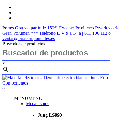
Saltar
twitter
al
facebook
contenido
instagram
principal
Portes Gratis a partir de 150€. Excepto Productos Pesados o de
Gran Volumen *** Teléfono L-V 9 a 14 h | 611 106 112 o
ventas@eriacomponentes.es
Buscador de productos
×
Cerrar
búsqueda
buscar
account
0
Menu
MENU
MENU
Mecanismos
Jung LS990