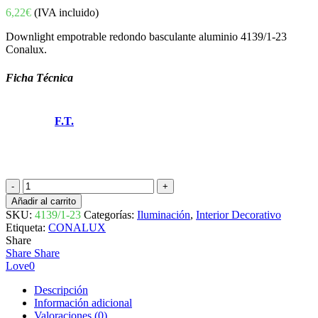
6,22
€
(IVA incluido)
Downlight empotrable redondo basculante aluminio 4139/1-23
Conalux.
Ficha Técnica
F.T.
DOWNLIGHT
EMPOTRABLE
Añadir al carrito
REDONDO
SKU:
4139/1-23
Categorías:
Iluminación
,
Interior Decorativo
BASCULANTE
Etiqueta:
CONALUX
ALUMINIO
Share
4139/1-
Share
Share
23
Love
0
CONALUX
cantidad
Descripción
Información adicional
Valoraciones (0)