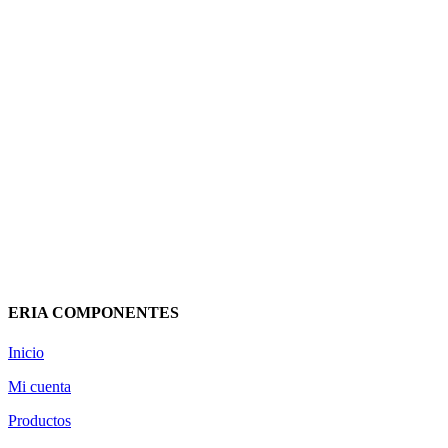
LIBRE
HALOGENOS
FLEXIBLE
40 280600040
TUPERSA
(IVA
88,49
€
incluido)
Añadir al
carrito
Vista rápida
ERIA COMPONENTES
Inicio
Mi cuenta
Productos