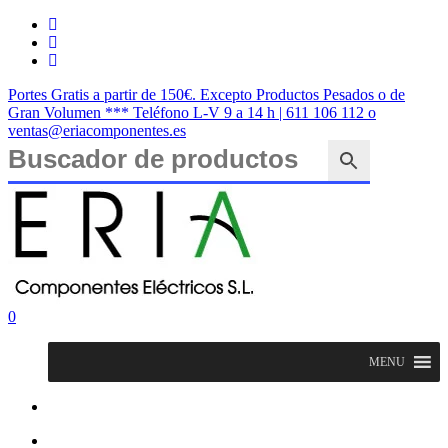
Saltar
twitter
al
facebook
contenido
instagram
principal
Portes Gratis a partir de 150€. Excepto Productos Pesados o de
Gran Volumen *** Teléfono L-V 9 a 14 h | 611 106 112 o
ventas@eriacomponentes.es
Cerrar
búsqueda
buscar
account
0
Menu
MENU
buscar
account