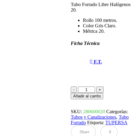
Tubo Forrado Libre Halógenos
20.
Rollo 100 metros.
Color Gris Claro.
Métrica 20.
Ficha Técnica
F.T.
TUBO
FORRADO
Añadir al carrito
LIBRE
HALOGENOS
FLEXIBLE
SKU:
280600020
Categorías:
20
Tubos y Canalizaciones
,
Tubo
280600020
Forrado
Etiqueta:
TUPERSA
TUPERSA
Share
0
cantidad