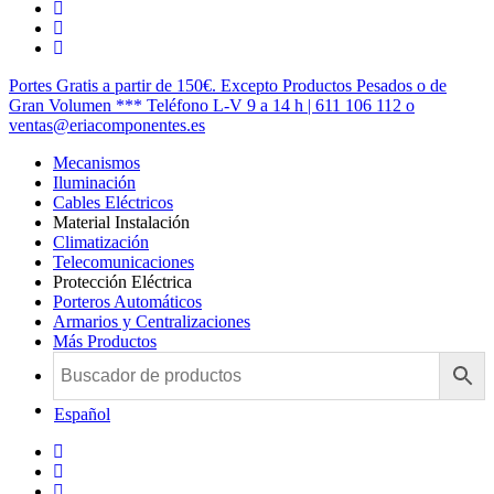
twitter
facebook
instagram
Cerrar
Portes Gratis a partir de 150€. Excepto Productos Pesados o de
Menú
Gran Volumen *** Teléfono L-V 9 a 14 h | 611 106 112 o
ventas@eriacomponentes.es
Mecanismos
Iluminación
Cables Eléctricos
Material Instalación
Climatización
Telecomunicaciones
Protección Eléctrica
Porteros Automáticos
Armarios y Centralizaciones
Más Productos
Español
twitter
facebook
instagram