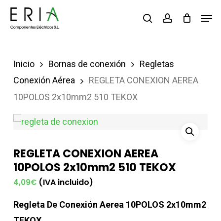
Saltar
Men
buscar
account
al
contenido
principal
Inicio
Bornas de conexión
Regletas
Conexión Aérea
REGLETA CONEXION AEREA
10POLOS 2x10mm2 510 TEKOX
REGLETA CONEXION AEREA
10POLOS 2x10mm2 510 TEKOX
(IVA incluido)
4,09
€
Regleta De Conexión Aerea 10POLOS 2x10mm2
TEKOX.