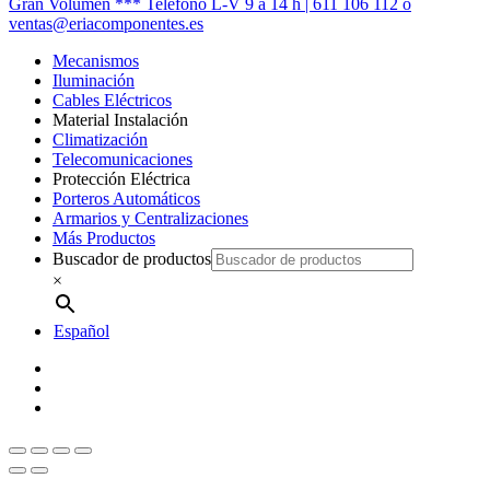
Menú
Gran Volumen *** Teléfono L-V 9 a 14 h | 611 106 112 o
ventas@eriacomponentes.es
Mecanismos
Iluminación
Cables Eléctricos
Material Instalación
Climatización
Telecomunicaciones
Protección Eléctrica
Porteros Automáticos
Armarios y Centralizaciones
Más Productos
Buscador de productos
×
Español
twitter
facebook
instagram