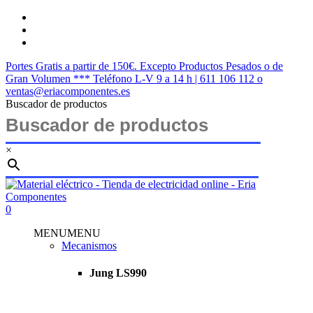
Saltar
twitter
al
facebook
contenido
instagram
principal
Portes Gratis a partir de 150€. Excepto Productos Pesados o de
Gran Volumen *** Teléfono L-V 9 a 14 h | 611 106 112 o
ventas@eriacomponentes.es
Buscador de productos
×
Cerrar
búsqueda
buscar
account
0
Menu
MENU
MENU
Mecanismos
Jung LS990