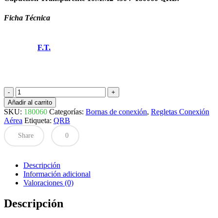
Ficha Técnica
F.T.
CAPUCHON
TRANSPARENTE
Añadir al carrito
10MM2
SKU:
180060
Categorías:
Bornas de conexión
,
Regletas Conexión
450V
Aérea
Etiqueta:
QRB
180060
QRB
Share
0
cantidad
Descripción
Información adicional
Valoraciones (0)
Descripción