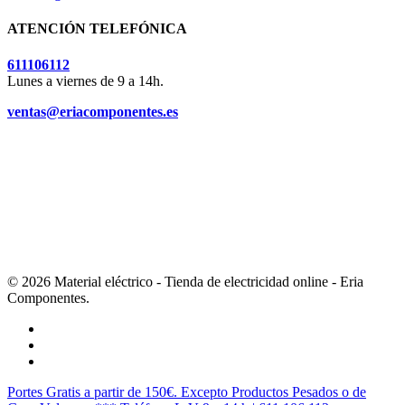
ATENCIÓN TELEFÓNICA
611106112
Lunes a viernes de 9 a 14h.
ventas@eriacomponentes.es
© 2026 Material eléctrico - Tienda de electricidad online - Eria
Componentes.
twitter
facebook
instagram
Cerrar
Portes Gratis a partir de 150€. Excepto Productos Pesados o de