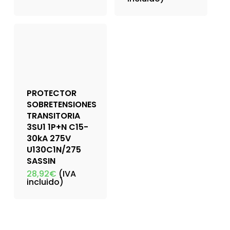
PROTECTOR
SOBRETENSIONES
TRANSITORIA
3SU1 1P+N C15-
30kA 275V
U130C1N/275
SASSIN
28,92
€
(IVA
incluido)