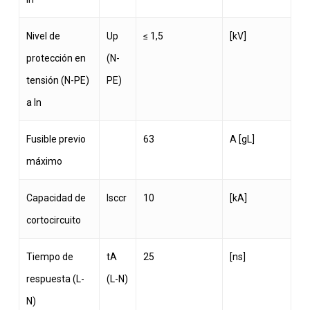
Nivel de
Up
≤ 1,5
[kV]
protección en
(N-
tensión (N-PE)
PE)
a In
Fusible previo
63
A [gL]
máximo
Capacidad de
Isccr
10
[kA]
cortocircuito
Tiempo de
tA
25
[ns]
respuesta (L-
(L-N)
N)