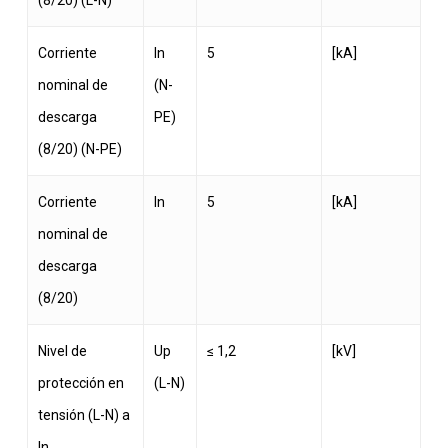
Corriente
In
5
[kA]
nominal de
(N-
descarga
PE)
(8/20) (N-PE)
Corriente
In
5
[kA]
nominal de
descarga
(8/20)
Nivel de
Up
≤ 1,2
[kV]
protección en
(L-N)
tensión (L-N) a
In