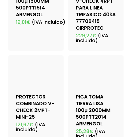
100µ 1500MM
V-CHECK 4RPT
500PTT1514
PARA LINEA
ARMENGOL
TRIFASICO 40kA
77706415
19,01
€
(IVA incluido)
CIRPROTEC
229,27
€
(IVA
incluido)
PROTECTOR
PICA TOMA
COMBINADO V-
TIERRA LISA
CHECK 2MPT-
100µ 2000MM
MINI-25
500PTT2014
ARMENGOL
121,67
€
(IVA
incluido)
25,28
€
(IVA
incluido)