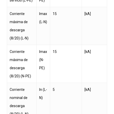
servicio (L-PE)
PE)
Corriente
Imax
15
[kA]
máxima de
(L-N)
descarga
(8/20) (L-N)
Corriente
Imax
15
[kA]
máxima de
(N-
descarga
PE)
(8/20) (N-PE)
Corriente
In (L-
5
[kA]
nominal de
N)
descarga
(8/20) (L-N)