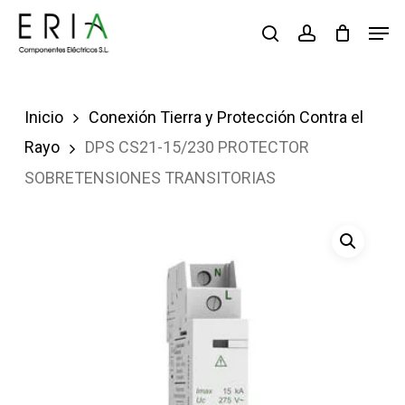
Saltar
Men
buscar
account
al
contenido
principal
Inicio
Conexión Tierra y Protección Contra el
Rayo
DPS CS21-15/230 PROTECTOR
SOBRETENSIONES TRANSITORIAS