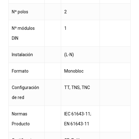
Nº polos
2
Nº módulos
1
DIN
Instalación
(L-N)
Formato
Monobloc
Configuración
TT, TNS, TNC
de red
Normas
IEC 61643-11;
Producto
EN 61643-11