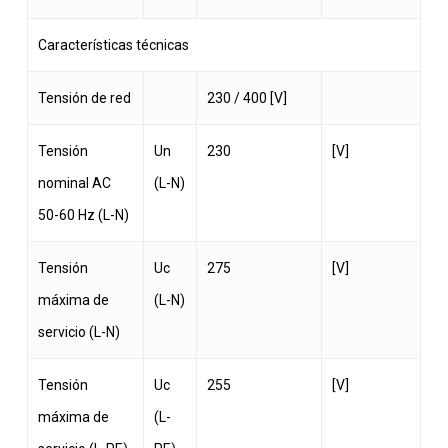
Características técnicas
Tensión de red
230 / 400 [V]
Tensión
Un
230
[V]
nominal AC
(L-N)
50-60 Hz (L-N)
Tensión
Uc
275
[V]
máxima de
(L-N)
servicio (L-N)
Tensión
Uc
255
[V]
máxima de
(L-