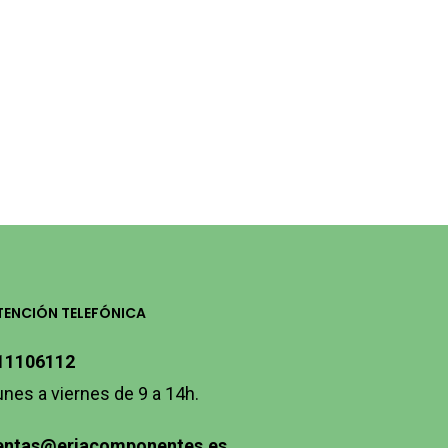
TENCIÓN TELEFÓNICA
11106112
unes a viernes de 9 a 14h.
entas@eriacomponentes.es