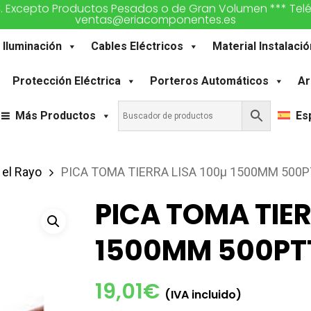
€. Excepto Productos Pesados o de Gran Volumen *** Teléfon
ventas@eriacomponentes.es
Iluminación
Cables Eléctricos
Material Instalació
Protección Eléctrica
Porteros Automáticos
Ar
Más Productos
Es
 el Rayo
PICA TOMA TIERRA LISA 100µ 1500MM 50
PICA TOMA TIER
1500MM 500PT
19,01
€
(IVA incluido)