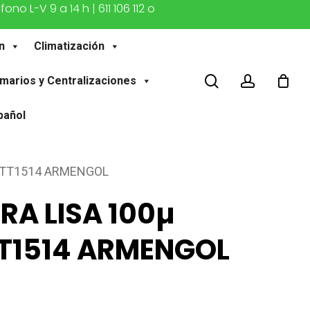
o L-V 9 a 14 h | 611 106 112 o
n
Climatización
buscar
account
marios y Centralizaciones
pañol
0PTT1514 ARMENGOL
RA LISA 100µ
T1514 ARMENGOL