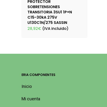
PROTECTOR
SOBRETENSIONES
TRANSITORIA 3SU1 1P+N
C15-30kA 275V
U130C1N/275 SASSIN
28,92
€
(IVA incluido)
ERIA COMPONENTES
Inicio
Mi cuenta