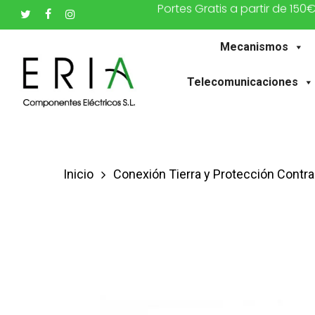
Portes Gratis a partir de 150
Saltar
twitter
facebook
instagram
al
Mecanismos
contenido
principal
Telecomunicaciones
Inicio
Conexión Tierra y Protección Contra