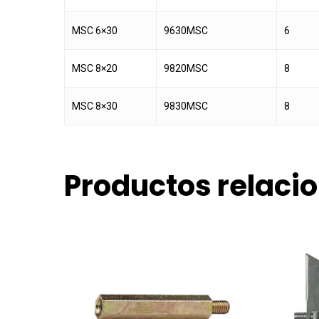
MSC 6×30
9630MSC
6
MSC 8×20
9820MSC
8
MSC 8×30
9830MSC
8
Productos relaci