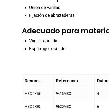
Unión de varillas
Fijación de abrazaderas
Adecuado para materia
Varilla roscada
Espárrago roscado
Denom.
Referencia
Diáme
MSC 4×15
9415MSC
4
MSC 6×20
9620MSC
6