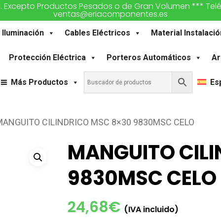
€. Excepto Productos Pesados o de Gran Volumen *** Teléfon
ventas@eriacomponentes.es
Iluminación
Cables Eléctricos
Material Instalació
Protección Eléctrica
Porteros Automáticos
Ar
Más Productos
Es
MANGUITO CILINDRICO MSC 8×30 9830MSC CELO
MANGUITO CILI
9830MSC CELO
24,68
€
(IVA incluido)