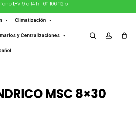
o L-V 9 a 14 h | 611 106 112 o
n
Climatización
buscar
account
marios y Centralizaciones
pañol
NDRICO MSC 8×30