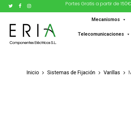
Portes Gratis a partir de 150
Saltar
twitter
facebook
instagram
al
Mecanismos
contenido
principal
Telecomunicaciones
Inicio
Sistemas de Fijación
Varillas