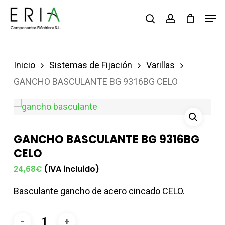
Saltar
Men
buscar
account
al
contenido
principal
Inicio
Sistemas de Fijación
Varillas
GANCHO BASCULANTE BG 9316BG CELO
GANCHO BASCULANTE BG 9316BG
CELO
(IVA incluido)
24,68
€
Basculante gancho de acero cincado CELO.