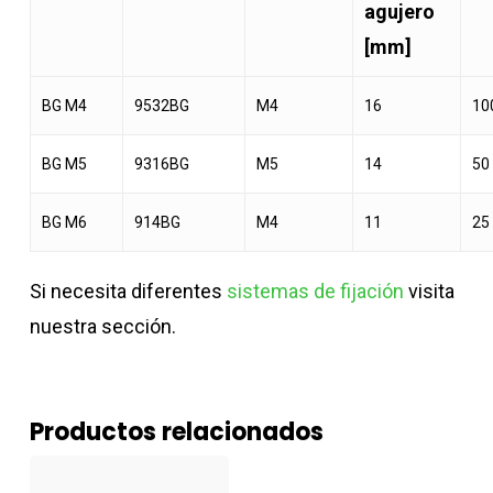
agujero
[mm]
BG M4
9532BG
M4
16
10
BG M5
9316BG
M5
14
50
BG M6
914BG
M4
11
25
Si necesita diferentes
sistemas de fijación
visita
nuestra sección.
Productos relacionados