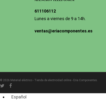
611106112
Lunes a viernes de 9 a 14h.
ventas@eriacomponentes.es
© 2026 Material eléctrico - Tienda de electricidad online - Eria Componentes.
twitter
facebook
instagram
Español