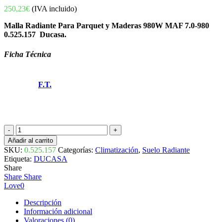
250,23
€
(IVA incluido)
Malla Radiante Para Parquet y Maderas 980W MAF 7.0-980
0.525.157 Ducasa.
Ficha Técnica
F.T.
MALLA
RADIANTE
Añadir al carrito
PARA
SKU:
0.525.157
Categorías:
Climatización
,
Suelo Radiante
PARQUET
Etiqueta:
DUCASA
Y
Share
MADERAS
Share
Share
980W
Love
0
MAF
7.0-
Descripción
980
Información adicional
0.525.157
Valoraciones (0)