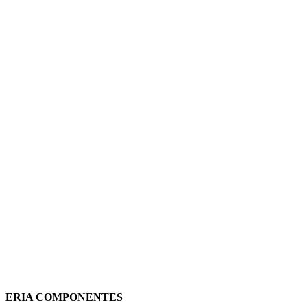
SONDA DE TEJADO MODELO 850
0.525.328 DUCASA
387,16
€
(IVA incluido)
Añadir al carrito
Vista rápida
ERIA COMPONENTES