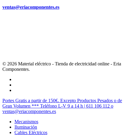
ventas@eriacomponentes.es
© 2026 Material eléctrico - Tienda de electricidad online - Eria
Componentes.
twitter
facebook
instagram
Cerrar
Portes Gratis a partir de 150€. Excepto Productos Pesados o de
Menú
Gran Volumen *** Teléfono L-V 9 a 14 h | 611 106 112 o
ventas@eriacomponentes.es
Mecanismos
Iluminación
Cables Eléctricos