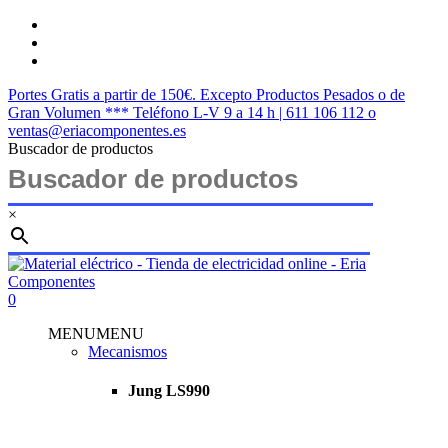
Saltar
twitter
al
facebook
contenido
instagram
principal
Portes Gratis a partir de 150€. Excepto Productos Pesados o de
Gran Volumen *** Teléfono L-V 9 a 14 h | 611 106 112 o
ventas@eriacomponentes.es
Buscador de productos
×
Cerrar
búsqueda
buscar
account
0
Menu
MENU
MENU
Mecanismos
Jung LS990