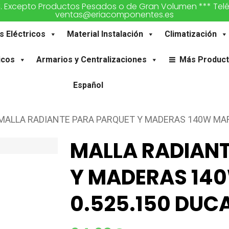
€. Excepto Productos Pesados o de Gran Volumen *** Teléfon
ventas@eriacomponentes.es
s Eléctricos
Material Instalación
Climatización
icos
Armarios y Centralizaciones
Más Produc
Español
MALLA RADIANTE PARA PARQUET Y MADERAS 140W MAF 
MALLA RADIANT
Y MADERAS 140
0.525.150 DUC