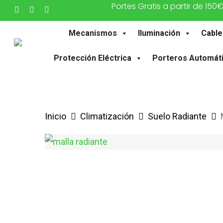
Portes Gratis a partir de 150
Saltar
twitter
facebook
instagram
al
Mecanismos
Iluminación
Cable
contenido
principal
Protección Eléctrica
Porteros Automát
Inicio
Climatización
Suelo Radiante