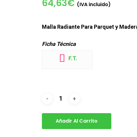
64,63
€
(IVA incluido)
Malla Radiante Para Parquet y Made
Ficha Técnica
F.T.
Añadir Al Carrito