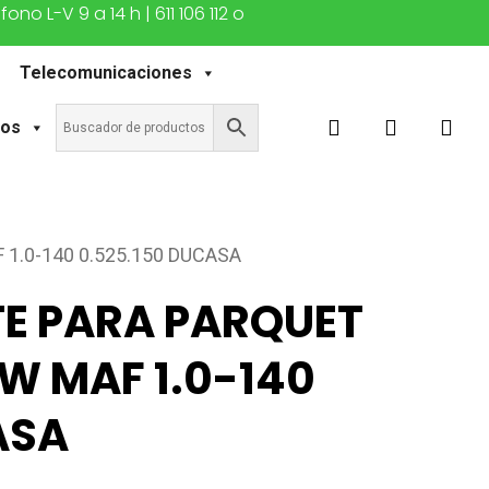
o L-V 9 a 14 h | 611 106 112 o
Telecomunicaciones
buscar
account
tos
1.0-140 0.525.150 DUCASA
E PARA PARQUET
W MAF 1.0-140
ASA