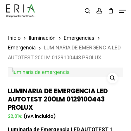
Saltar
Men
buscar
account
al
contenido
principal
Inicio
Iluminación
Emergencias
Emergencia
LUMINARIA DE EMERGENCIA LED
AUTOTEST 200LM 0129100443 PROLUX
LUMINARIA DE EMERGENCIA LED
AUTOTEST 200LM 0129100443
PROLUX
(IVA incluido)
22,01
€
Luminaria de Emergencia LED AUTOTEST 1