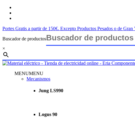
Saltar
twitter
al
facebook
contenido
instagram
principal
Portes Gratis a partir de 150€. Excepto Productos Pesados o de Gra
Buscador de productos
×
Cerrar
búsqueda
buscar
account
Menu
MENU
MENU
Mecanismos
Jung LS990
Logus 90