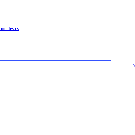
onentes.es
0