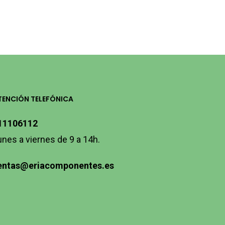
TENCIÓN TELEFÓNICA
11106112
unes a viernes de 9 a 14h.
entas@eriacomponentes.es