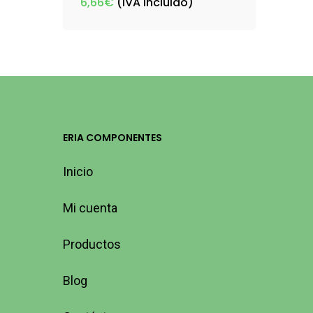
6,66
€
(IVA incluido)
ERIA COMPONENTES
Inicio
Mi cuenta
Productos
Blog