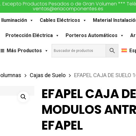
€. Excepto Productos Pesados o de Gran Volumen *** Teléfon
ventas@eriacomponentes.es
Iluminación
Cables Eléctricos
Material Instalació
Protección Eléctrica
Porteros Automáticos
Ar
Más Productos
Es
icolumnas
Cajas de Suelo
EFAPEL CAJA DE SUELO 
EFAPEL CAJA DE
MODULOS ANTR
EFAPEL