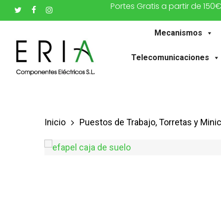
Portes Gratis a partir de 150
Saltar
twitter
facebook
instagram
al
Mecanismos
contenido
principal
Telecomunicaciones
Inicio
Puestos de Trabajo, Torretas y Min