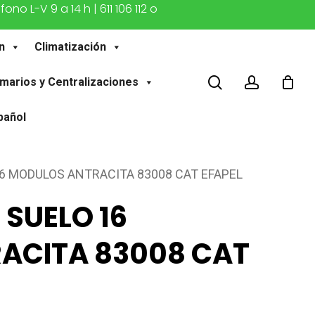
o L-V 9 a 14 h | 611 106 112 o
n
Climatización
buscar
account
marios y Centralizaciones
pañol
16 MODULOS ANTRACITA 83008 CAT EFAPEL
 SUELO 16
ACITA 83008 CAT