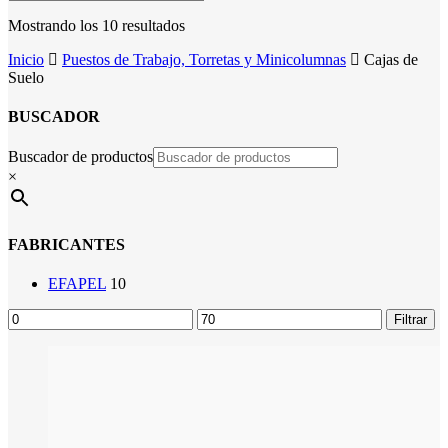
Mostrando los 10 resultados
Inicio
Puestos de Trabajo, Torretas y Minicolumnas
Cajas de
Suelo
BUSCADOR
Buscador de productos
×
FABRICANTES
EFAPEL
10
Precio
Precio
Filtrar
mínimo
máximo