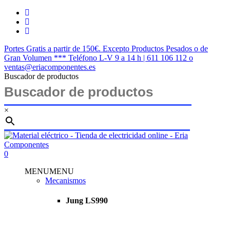
Saltar
twitter
al
facebook
contenido
instagram
principal
Portes Gratis a partir de 150€. Excepto Productos Pesados o de
Gran Volumen *** Teléfono L-V 9 a 14 h | 611 106 112 o
ventas@eriacomponentes.es
Buscador de productos
×
Cerrar
búsqueda
buscar
account
0
Menu
MENU
MENU
Mecanismos
Jung LS990