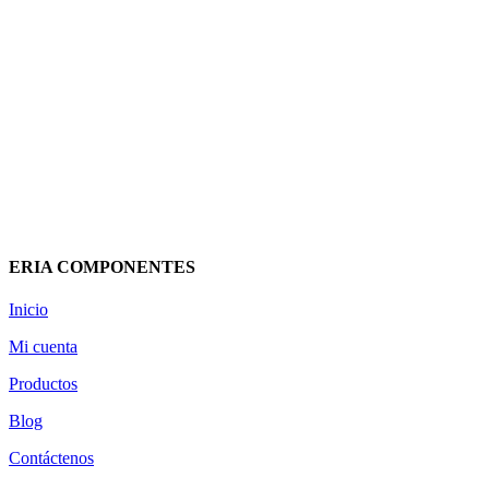
INVERSOR MONOFASICO
HIBRIDO 4000W SUN2000-4KTL-L1
HUAWEI
631,62
€
(IVA incluido)
Añadir al carrito
Vista rápida
ERIA COMPONENTES
Inicio
Mi cuenta
Productos
Blog
Contáctenos