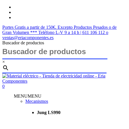
Saltar
twitter
al
facebook
contenido
instagram
principal
Portes Gratis a partir de 150€. Excepto Productos Pesados o de
Gran Volumen *** Teléfono L-V 9 a 14 h | 611 106 112 o
ventas@eriacomponentes.es
Buscador de productos
×
Cerrar
búsqueda
buscar
account
0
Menu
MENU
MENU
Mecanismos
Jung LS990