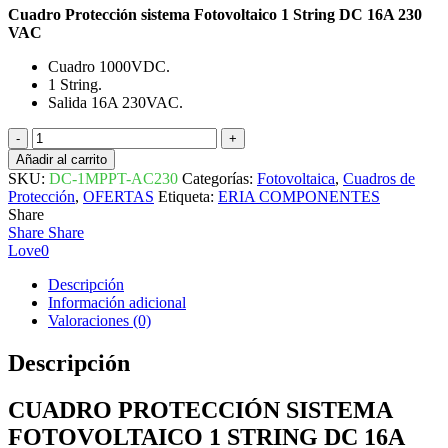
Cuadro Protección sistema Fotovoltaico 1 String DC 16A 230
VAC
Cuadro 1000VDC.
1 String.
Salida 16A 230VAC.
CUADRO
PROTECCIÓN
Añadir al carrito
SISTEMA
SKU:
DC-1MPPT-AC230
Categorías:
Fotovoltaica
,
Cuadros de
FOTOVOLTAICO
Protección
,
OFERTAS
Etiqueta:
ERIA COMPONENTES
1
Share
STRING
Share
Share
DC
Love
0
16A
230VAC
Descripción
cantidad
Información adicional
Valoraciones (0)
Descripción
CUADRO PROTECCIÓN SISTEMA
FOTOVOLTAICO 1 STRING DC 16A