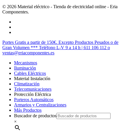
© 2026 Material eléctrico - Tienda de electricidad online - Eria
Componentes.
twitter
facebook
instagram
Cerrar
Portes Gratis a partir de 150€. Excepto Productos Pesados o de
Menú
Gran Volumen *** Teléfono L-V 9 a 14 h | 611 106 112 o
ventas@eriacomponentes.es
Mecanismos
Iluminación
Cables Eléctricos
Material Instalación
Climatización
Telecomunicaciones
Protección Eléctrica
Porteros Automáticos
Armarios y Centralizaciones
Más Productos
Buscador de productos
×