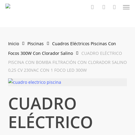
Men
Saltar
al
buscar
account
contenido
principal
Inicio
Piscinas
Cuadros Eléctricos Piscinas Con
Focos 300W Con Clorador Salino
CUADRO ELÉCTRICO
PISCINA CON BOMBA FILTRACIÓN CON CLORADOR SALINO
0,25 CV 230VAC CON 1 FOCO LED 300W
CUADRO
ELÉCTRICO