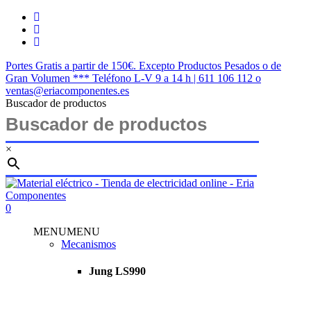
Saltar
twitter
al
facebook
contenido
instagram
principal
Portes Gratis a partir de 150€. Excepto Productos Pesados o de
Gran Volumen *** Teléfono L-V 9 a 14 h | 611 106 112 o
ventas@eriacomponentes.es
Buscador de productos
×
Cerrar
búsqueda
buscar
account
0
Menu
MENU
MENU
Mecanismos
Jung LS990