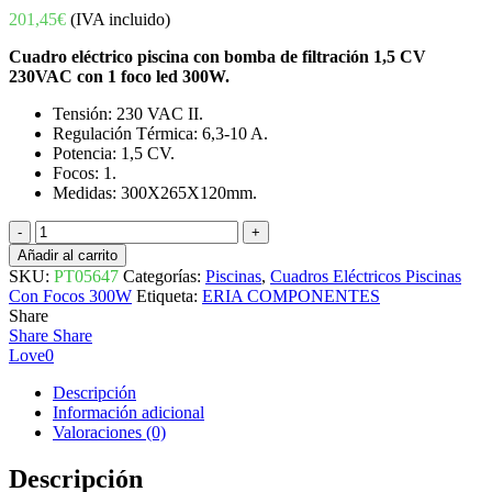
201,45
€
(IVA incluido)
Cuadro eléctrico piscina con bomba de filtración 1,5 CV
230VAC con 1 foco led 300W.
Tensión: 230 VAC II.
Regulación Térmica: 6,3-10 A.
Potencia: 1,5 CV.
Focos: 1.
Medidas: 300X265X120mm.
CUADRO
ELÉCTRICO
Añadir al carrito
PISCINA
SKU:
PT05647
Categorías:
Piscinas
,
Cuadros Eléctricos Piscinas
CON
Con Focos 300W
Etiqueta:
ERIA COMPONENTES
BOMBA
Share
FILTRACIÓN
Share
Share
1,5
Love
0
CV
230VAC
Descripción
CON
Información adicional
1
Valoraciones (0)
FOCO
LED
Descripción
300W