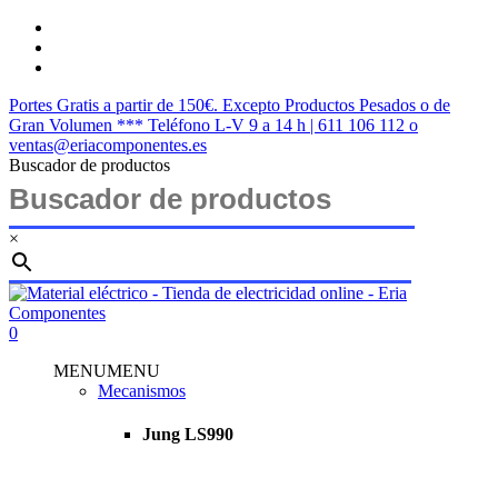
Saltar
twitter
al
facebook
contenido
instagram
principal
Portes Gratis a partir de 150€. Excepto Productos Pesados o de
Gran Volumen *** Teléfono L-V 9 a 14 h | 611 106 112 o
ventas@eriacomponentes.es
Buscador de productos
×
Cerrar
búsqueda
buscar
account
0
Menu
MENU
MENU
Mecanismos
Jung LS990