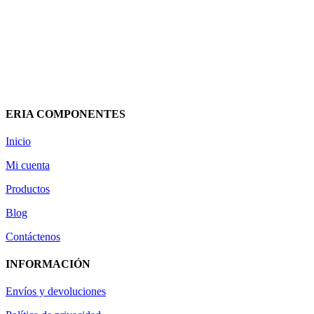
INTERRUPTOR HORARIO
ANALÓGICO 201005 ERIA
14,52
€
(IVA incluido)
Añadir al carrito
Vista rápida
ERIA COMPONENTES
Inicio
Mi cuenta
Productos
Blog
Contáctenos
INFORMACIÓN
Envíos y devoluciones