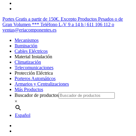
facebook
instagram
Cerrar
Portes Gratis a partir de 150€. Excepto Productos Pesados o de
Menú
Gran Volumen *** Teléfono L-V 9 a 14 h | 611 106 112 o
ventas@eriacomponentes.es
Mecanismos
Iluminación
Cables Eléctricos
Material Instalación
Climatización
Telecomunicaciones
Protección Eléctrica
Porteros Automáticos
Armarios y Centralizaciones
Más Productos
Buscador de productos
×
Español
twitter
facebook