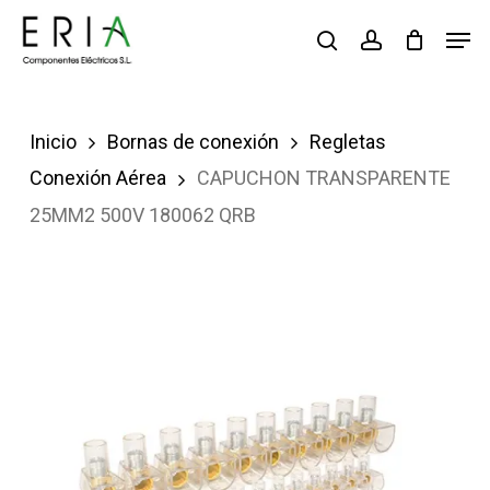
Saltar
Men
buscar
account
al
contenido
principal
Inicio
Bornas de conexión
Regletas
Conexión Aérea
CAPUCHON TRANSPARENTE
25MM2 500V 180062 QRB