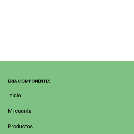
TOMAS CON
INTERRUPTOR
16A 250V
180005 QRB
9,68
€
(IVA incluido)
ERIA COMPONENTES
Inicio
Mi cuenta
Productos