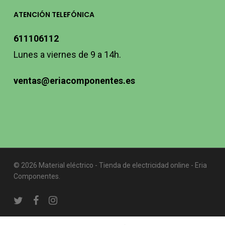
ATENCIÓN TELEFÓNICA
611106112
Lunes a viernes de 9 a 14h.
ventas@eriacomponentes.es
© 2026 Material eléctrico - Tienda de electricidad online - Eria
Componentes.
twitter
facebook
instagram