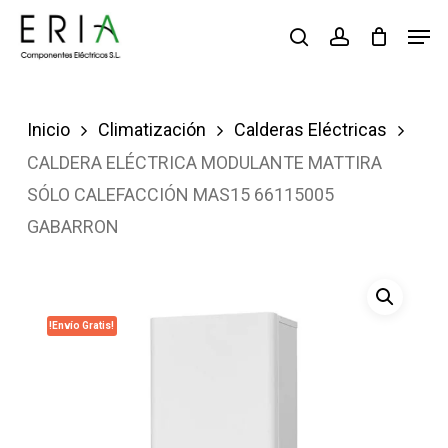
Saltar
Men
buscar
account
al
contenido
principal
Inicio
Climatización
Calderas Eléctricas
CALDERA ELÉCTRICA MODULANTE MATTIRA
SÓLO CALEFACCIÓN MAS15 66115005
GABARRON
!Envío Gratis!