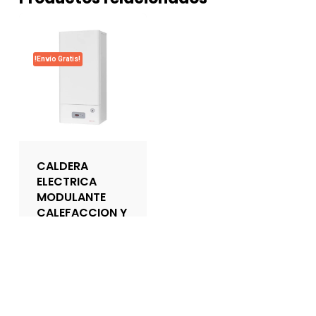
!Envío Gratis!
CALDERA
ELECTRICA
MODULANTE
CALEFACCION Y
AGUA MBX15
66115024
GABARRON
1.690,61
€
(IVA
incluido)