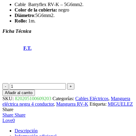
Cable
Barryflex RV-K – 5G6mm2.
Color de la cubierta:
negro
Diámetro
:5G6
mm2.
Rollo:
1m.
Ficha Técnica
F.T.
CABLE
RV-
Añadir al carrito
K
SKU:
820205100609203
Categorías:
Cables Eléctricos
,
Manguera
0,6
eléctrica negra 4 conductor
,
Manguera RV-K
Etiqueta:
MIGUELEZ
1KV
Share
5G6mm2
Share
Share
BARRYFLEX
Love
0
820205100609203
MIGUELEZ
Descripción
cantidad