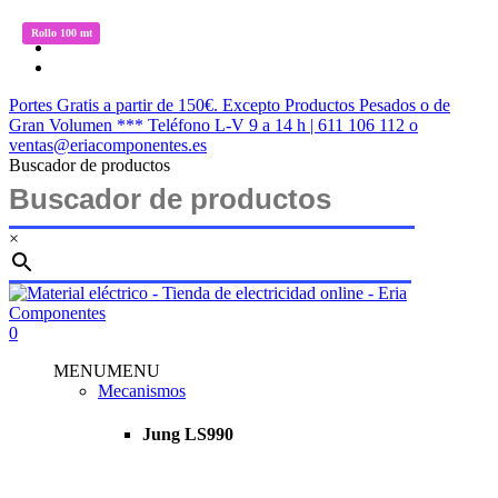
Saltar
twitter
Rollo 100 mt
Rollo 100 mt
al
facebook
contenido
instagram
principal
Portes Gratis a partir de 150€. Excepto Productos Pesados o de
Gran Volumen *** Teléfono L-V 9 a 14 h | 611 106 112 o
ventas@eriacomponentes.es
Buscador de productos
×
Cerrar
búsqueda
buscar
account
0
Menu
MENU
MENU
Mecanismos
Jung LS990