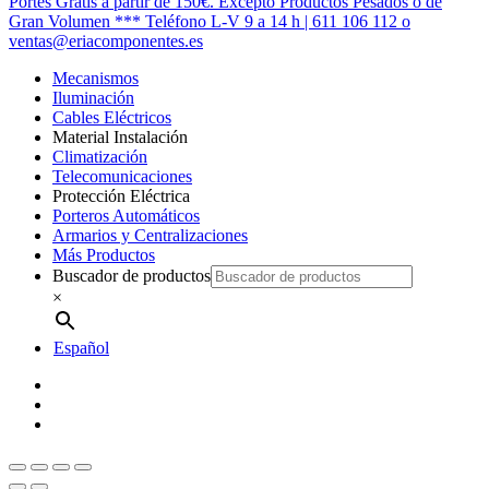
Cerrar
Portes Gratis a partir de 150€. Excepto Productos Pesados o de
Menú
Gran Volumen *** Teléfono L-V 9 a 14 h | 611 106 112 o
ventas@eriacomponentes.es
Mecanismos
Iluminación
Cables Eléctricos
Material Instalación
Climatización
Telecomunicaciones
Protección Eléctrica
Porteros Automáticos
Armarios y Centralizaciones
Más Productos
Buscador de productos
×
Español
twitter
facebook
instagram