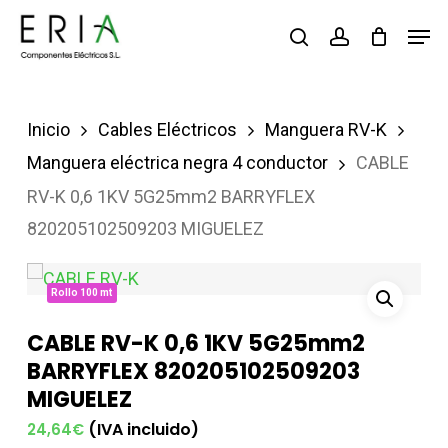
Saltar
Men
buscar
account
al
contenido
principal
Inicio
Cables Eléctricos
Manguera RV-K
Manguera eléctrica negra 4 conductor
CABLE
RV-K 0,6 1KV 5G25mm2 BARRYFLEX
820205102509203 MIGUELEZ
Rollo 100 mt
CABLE RV-K 0,6 1KV 5G25mm2
BARRYFLEX 820205102509203
MIGUELEZ
(IVA incluido)
24,64
€