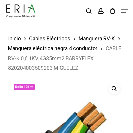
Saltar
Men
buscar
account
al
contenido
principal
Inicio
Cables Eléctricos
Manguera RV-K
Manguera eléctrica negra 4 conductor
CABLE
RV-K 0,6 1KV 4G35mm2 BARRYFLEX
820204003509203 MIGUELEZ
Rollo 100 mt