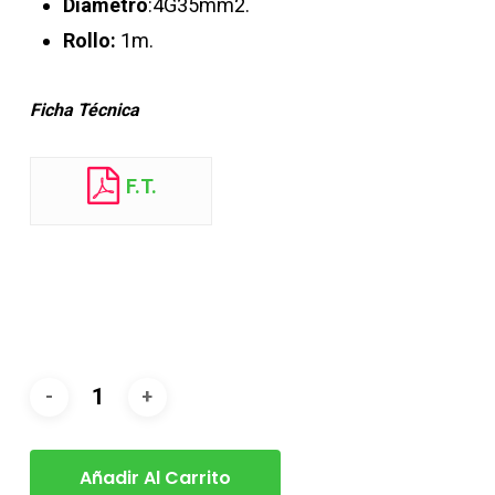
Diámetro
:4G35
mm2.
Rollo:
1m.
Ficha Técnica
F.T.
Añadir Al Carrito