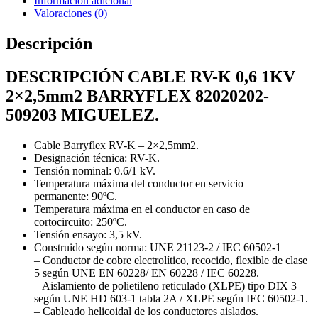
Información adicional
cantidad
Valoraciones (0)
Descripción
DESCRIPCIÓN CABLE RV-K 0,6 1KV
2×2,5mm2 BARRYFLEX 82020202-
509203 MIGUELEZ.
Cable
Barryflex RV-K – 2×2,5mm2.
Designación técnica: RV-K.
Tensión nominal: 0.6/1 kV.
Temperatura máxima del conductor en servicio
permanente: 90ºC.
Temperatura máxima en el conductor en caso de
cortocircuito: 250ºC.
Tensión ensayo: 3,5 kV.
Construido según norma: UNE 21123-2 / IEC 60502-1
– Conductor de cobre electrolítico, recocido, flexible de clase
5 según UNE EN 60228/ EN 60228 / IEC 60228.
– Aislamiento de polietileno reticulado (XLPE) tipo DIX 3
según UNE HD 603-1 tabla 2A / XLPE según IEC 60502-1.
– Cableado helicoidal de los conductores aislados.