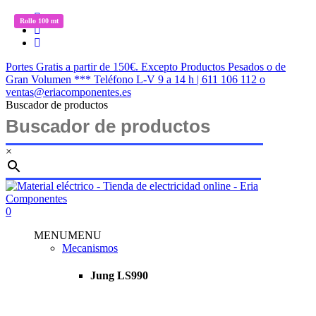
Saltar
twitter
Rollo 100 mt
Rollo 100 mt
al
facebook
contenido
instagram
principal
Portes Gratis a partir de 150€. Excepto Productos Pesados o de
Gran Volumen *** Teléfono L-V 9 a 14 h | 611 106 112 o
ventas@eriacomponentes.es
Buscador de productos
×
Cerrar
búsqueda
buscar
account
0
Menu
MENU
MENU
Mecanismos
Jung LS990