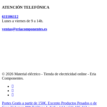
ATENCIÓN TELEFÓNICA
611106112
Lunes a viernes de 9 a 14h.
ventas@eriacomponentes.es
© 2026 Material eléctrico - Tienda de electricidad online - Eria
Componentes.
twitter
facebook
instagram
Cerrar
Portes Gratis a partir de 150€. Excepto Productos Pesados o de