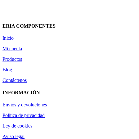
2,65
€
(IVA incluido)
Añadir al carrito
Vista rápida
ERIA COMPONENTES
Inicio
Mi cuenta
Productos
Blog
Contáctenos
INFORMACIÓN
Envíos y devoluciones
Política de privacidad
Ley de cookies
Aviso legal