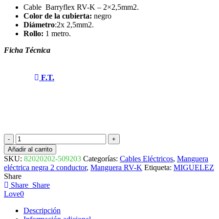
Cable
Barryflex RV-K – 2×2,5mm2.
Color de la cubierta:
negro
Diámetro
:2x 2,5mm2.
Rollo:
1 metro.
Ficha Técnica
F.T.
CABLE
RV-
Añadir al carrito
K
SKU:
82020202-509203
Categorías:
Cables Eléctricos
,
Manguera
0,6
eléctrica negra 2 conductor
,
Manguera RV-K
Etiqueta:
MIGUELEZ
1KV
Share
2x2,5mm2
Share
Share
BARRYFLEX
Love
0
82020202-
509203
Descripción
MIGUELEZ