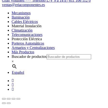
Menú
Gran Volumen *** Teléfono L-V 9 a 14 h | 611 106 112 o
ventas@eriacomponentes.es
Mecanismos
Iluminación
Cables Eléctricos
Material Instalación
Climatización
Telecomunicaciones
Protección Eléctrica
Porteros Automáticos
Armarios y Centralizaciones
Más Productos
Buscador de productos
×
Español
twitter
facebook
instagram