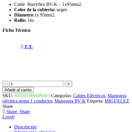
Cable
Barryflex RV-K – 1x95mm2.
Color de la cubierta:
negro
Diámetro
:1x 95mm2.
Rollo:
1m.
Ficha Técnica
F.T.
CABLE
RV-
Añadir al carrito
K
SKU:
820201009509203
Categorías:
Cables Eléctricos
,
Manguera
0,6
eléctrica negra 1 conductor
,
Manguera RV-K
Etiqueta:
MIGUELEZ
1KV
Share
1x95mm2
Share
Share
BARRYFLEX
Love
0
820201009509203
MIGUELEZ
Descripción
cantidad