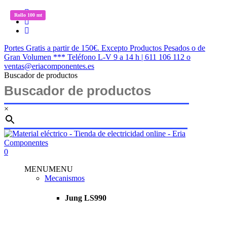
Saltar
twitter
Rollo 100 mt
Rollo 100 mt
Rollo 100 mt
Rollo 100 mt
Rollo 100 mt
al
facebook
contenido
instagram
principal
Portes Gratis a partir de 150€. Excepto Productos Pesados o de
Gran Volumen *** Teléfono L-V 9 a 14 h | 611 106 112 o
ventas@eriacomponentes.es
Buscador de productos
×
Cerrar
búsqueda
buscar
account
0
Menu
MENU
MENU
Mecanismos
Jung LS990