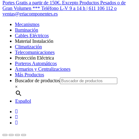
Cerrar
Portes Gratis a partir de 150€. Excepto Productos Pesados o de
Menú
Gran Volumen *** Teléfono L-V 9 a 14 h | 611 106 112 o
ventas@eriacomponentes.es
Mecanismos
Iluminación
Cables Eléctricos
Material Instalación
Climatización
Telecomunicaciones
Protección Eléctrica
Porteros Automáticos
Armarios y Centralizaciones
Más Productos
Buscador de productos
×
Español
twitter
facebook
instagram