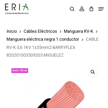
Saltar
Men
buscar
account
al
contenido
principal
Inicio
Cables Eléctricos
Manguera RV-K
Manguera eléctrica negra 1 conductor
CABLE
RV-K 0,6 1KV 1x35mm2 BARRYFLEX
820201003509203 MIGUELEZ
Rollo 100 mt