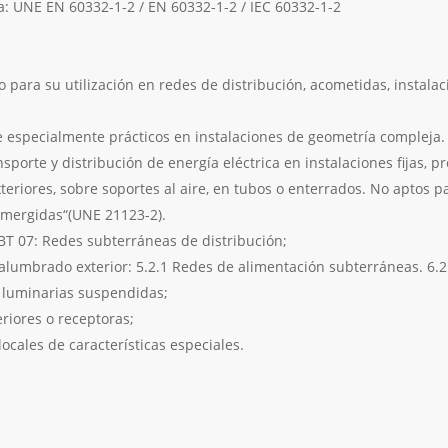
a: UNE EN 60332-1-2 / EN 60332-1-2 / IEC 60332-1-2
 para su utilización en redes de distribución, acometidas, instal
ce especialmente prácticos en instalaciones de geometría compleja.
sporte y distribución de energía eléctrica en instalaciones fijas, 
xteriores, sobre soportes al aire, en tubos o enterrados. No aptos p
mergidas“(UNE 21123-2).
-BT 07: Redes subterráneas de distribución;
 alumbrado exterior: 5.2.1 Redes de alimentación subterráneas. 6.2 I
e luminarias suspendidas;
eriores o receptoras;
locales de características especiales.