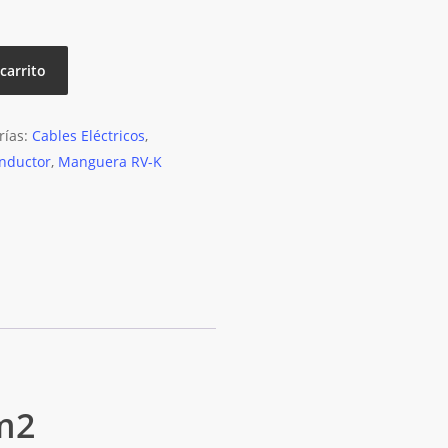
 carrito
rías:
Cables Eléctricos
,
onductor
,
Manguera RV-K
m2