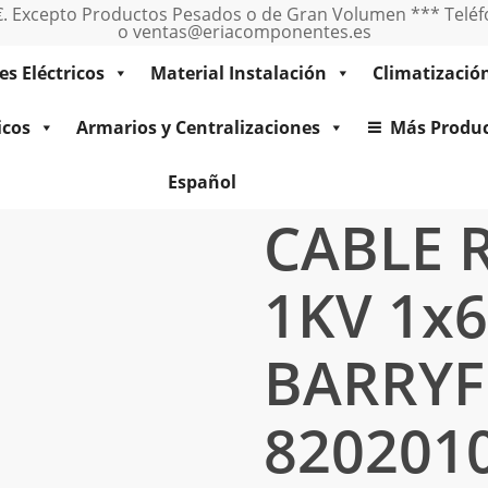
0€. Excepto Productos Pesados o de Gran Volumen *** Teléfo
o ventas@eriacomponentes.es
es Eléctricos
Material Instalación
Climatizació
icos
Armarios y Centralizaciones
Más Produ
uera RV-K
Manguera eléctrica negra 1 conductor
CABLE RV-K 
Español
CABLE R
1KV 1x
BARRYF
820201