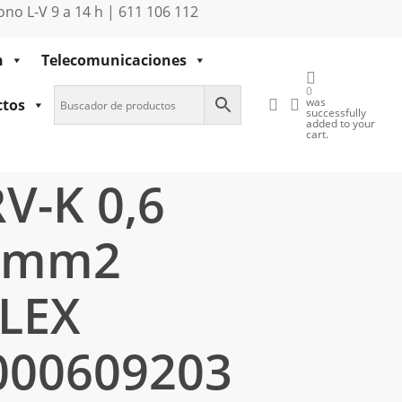
no L-V 9 a 14 h | 611 106 112
n
Telecomunicaciones
0
buscar
account
was
ctos
successfully
added to your
0,6 1KV 1x6mm2 BARRYFLEX
cart.
V-K 0,6
6mm2
LEX
000609203