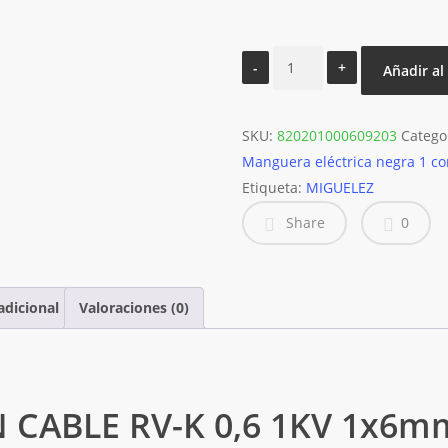
CABLE
Añadir al
RV-
K
SKU:
0,6
820201000609203
Catego
Manguera eléctrica negra 1 c
1KV
Etiqueta:
1x6mm2
MIGUELEZ
BARRYFLEX
Share
0
820201000609203
MIGUELEZ
cantidad
adicional
Valoraciones (0)
 CABLE RV-K 0,6 1KV 1x6m