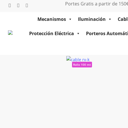
Saltar
Portes Gratis a partir de 15
twitter
facebook
instagram
al
contenido
Mecanismos
Iluminación
Cabl
principal
Protección Eléctrica
Porteros Automát
Inicio
Cables Eléctricos
Mang
820201000609203 MIGUELEZ
Rollo 100 mt