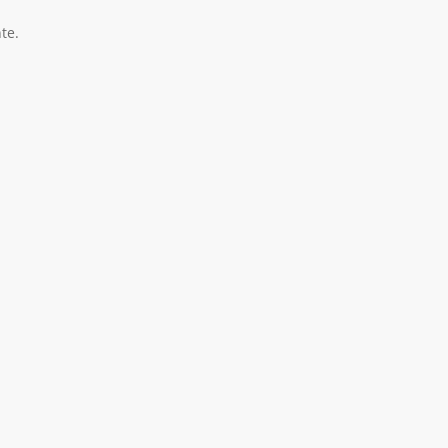
te.
Rollo 100 mt