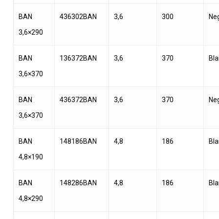
BAN
436302BAN
3,6
300
Ne
3,6×290
BAN
136372BAN
3,6
370
Bl
3,6×370
BAN
436372BAN
3,6
370
Ne
3,6×370
BAN
148186BAN
4,8
186
Bl
4,8×190
BAN
148286BAN
4,8
186
Bl
4,8×290