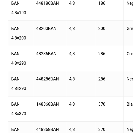
BAN
448186BAN
4,8
186
Ne
4,8×190
BAN
48200BAN
4,8
200
Gri
4,8×200
BAN
48286BAN
4,8
286
Gri
4,8×290
BAN
448286BAN
4,8
286
Ne
4,8×290
BAN
148368BAN
4,8
370
Bl
4,8×370
BAN
448368BAN
4,8
370
Ne