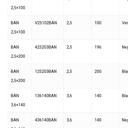
2,5×100
BAN
V25102BAN
2,5
100
Ve
2,5×100
BAN
425203BAN
2,5
196
Ne
2,5×200
BAN
125203BAN
2,5
200
Bl
2,5×200
BAN
136140BAN
3,6
140
Bl
3,6×140
BAN
436140BAN
3,6
140
Ne