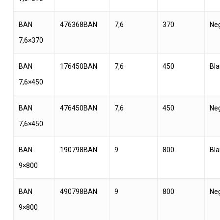
BAN
476368BAN
7,6
370
Ne
7,6×370
BAN
176450BAN
7,6
450
Bl
7,6×450
BAN
476450BAN
7,6
450
Ne
7,6×450
BAN
190798BAN
9
800
Bl
9×800
BAN
490798BAN
9
800
Ne
9×800