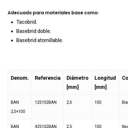
Adecuado para materiales base como:
Tacobrid.
Basebrid doble.
Basebrid atornillable.
Denom.
Referencia
Diámetro
Longitud
Co
[mm]
[mm]
BAN
125102BAN
2,5
100
Bl
2,5×100
BAN
425102BAN
2,5
100
Ne