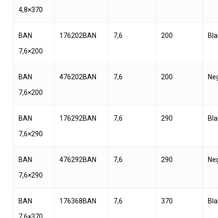
4,8×370
BAN
176202BAN
7,6
200
Bl
7,6×200
BAN
476202BAN
7,6
200
Ne
7,6×200
BAN
176292BAN
7,6
290
Bl
7,6×290
BAN
476292BAN
7,6
290
Ne
7,6×290
BAN
176368BAN
7,6
370
Bl
7,6×370