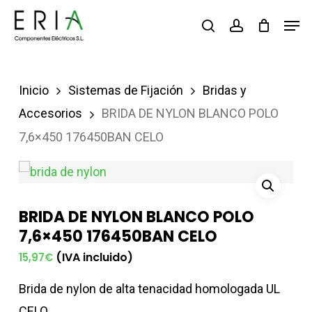
Saltar
Men
buscar
account
al
contenido
principal
Inicio
Sistemas de Fijación
Bridas y
Accesorios
BRIDA DE NYLON BLANCO POLO
7,6×450 176450BAN CELO
BRIDA DE NYLON BLANCO POLO
7,6×450 176450BAN CELO
(IVA incluido)
15,97
€
Brida de nylon de alta tenacidad homologada UL
CELO.