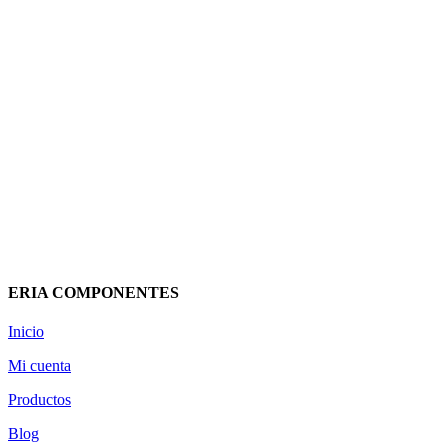
BOMBILLA HIGH POWER
ASTRAL 65W 3000K DE978
ILUMINIA
34,61
€
(IVA incluido)
Añadir al carrito
Vista rápida
ERIA COMPONENTES
Inicio
Mi cuenta
Productos
Blog