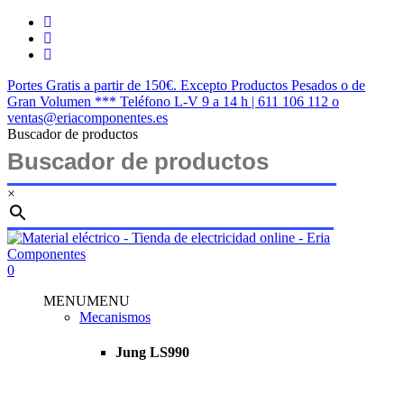
Saltar
twitter
al
facebook
contenido
instagram
principal
Portes Gratis a partir de 150€. Excepto Productos Pesados o de
Gran Volumen *** Teléfono L-V 9 a 14 h | 611 106 112 o
ventas@eriacomponentes.es
Buscador de productos
×
Cerrar
búsqueda
buscar
account
0
Menu
MENU
MENU
Mecanismos
Jung LS990