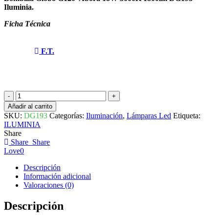
Iluminia.
Ficha Técnica
F.T.
BOMBILLA
GLOBO
Añadir al carrito
G120
SKU:
DG193
Categorías:
Iluminación
,
Lámparas Led
Etiqueta:
ABORA
ILUMINIA
18W
Share
3000K
Share
Share
1800LM
Love
0
DG193
ILUMINIA
Descripción
cantidad
Información adicional
Valoraciones (0)
Descripción