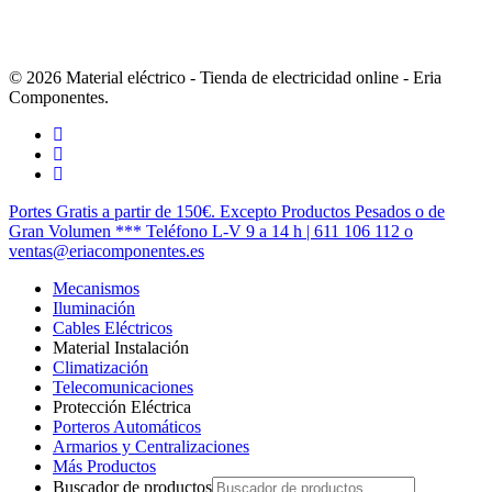
© 2026 Material eléctrico - Tienda de electricidad online - Eria
Componentes.
twitter
facebook
instagram
Cerrar
Portes Gratis a partir de 150€. Excepto Productos Pesados o de
Menú
Gran Volumen *** Teléfono L-V 9 a 14 h | 611 106 112 o
ventas@eriacomponentes.es
Mecanismos
Iluminación
Cables Eléctricos
Material Instalación
Climatización
Telecomunicaciones
Protección Eléctrica
Porteros Automáticos
Armarios y Centralizaciones
Más Productos
Buscador de productos