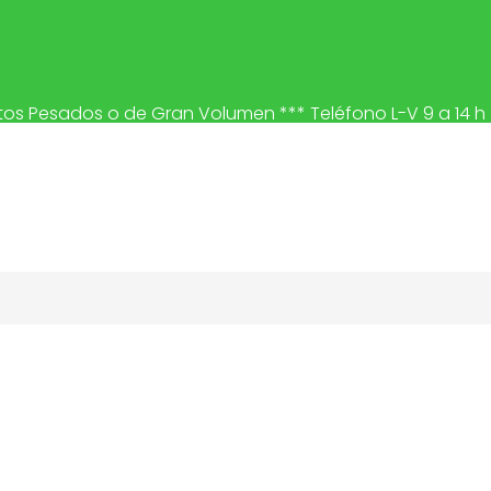
ctos Pesados o de Gran Volumen *** Teléfono L-V 9 a 14 h
EXTERIOR 1 LUZ 5W 4000K NEGRO ZENIT-B19-5W4K C