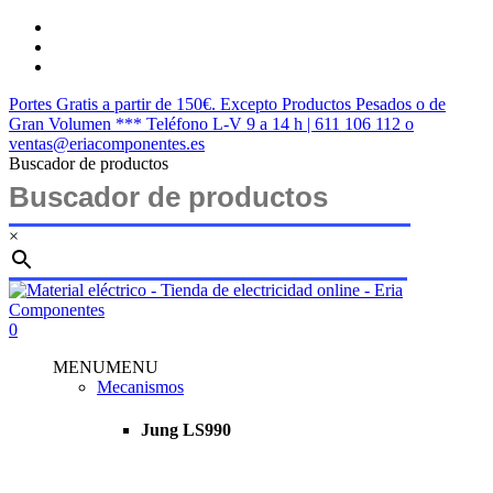
Saltar
twitter
al
facebook
contenido
instagram
principal
Portes Gratis a partir de 150€. Excepto Productos Pesados o de
Gran Volumen *** Teléfono L-V 9 a 14 h | 611 106 112 o
ventas@eriacomponentes.es
Buscador de productos
×
Cerrar
búsqueda
buscar
account
0
Menu
MENU
MENU
Mecanismos
Jung LS990