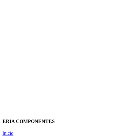
BASE PORTAFUSIBLES
FOTOVOLTAICA 10x38mm RT18-32
1P 1000V DC RT18A1D SASSIN
3,96
€
(IVA incluido)
Añadir al carrito
Vista rápida
ERIA COMPONENTES
Inicio