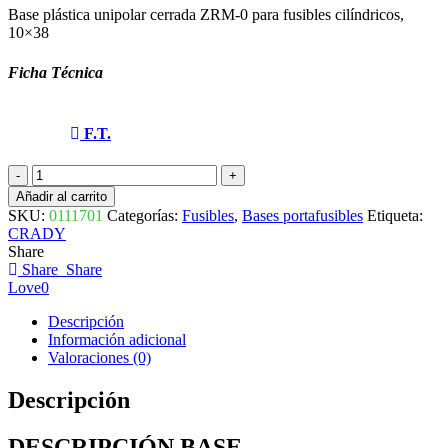
Base plástica unipolar cerrada ZRM-0 para fusibles cilíndricos,
10×38
Ficha Técnica
F.T.
BASE
PORTAFUSIBLES
Añadir al carrito
CERRADA
SKU:
0111701
Categorías:
Fusibles
,
Bases portafusibles
Etiqueta:
CILÍNDRICA
CRADY
ZRM-
Share
0
Share
Share
0111701
Love
0
CRADY
cantidad
Descripción
Información adicional
Valoraciones (0)
Descripción
DESCRIPCIÓN BASE