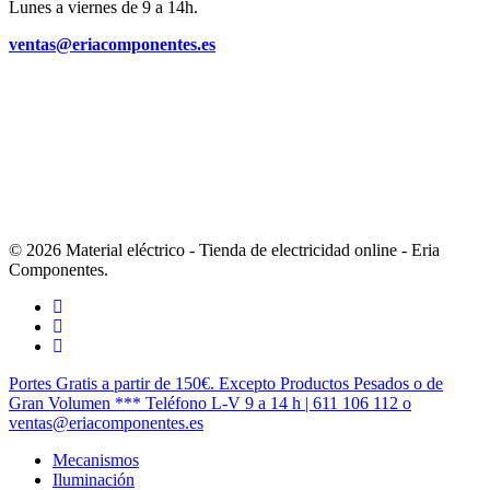
Lunes a viernes de 9 a 14h.
ventas@eriacomponentes.es
© 2026 Material eléctrico - Tienda de electricidad online - Eria
Componentes.
twitter
facebook
instagram
Cerrar
Portes Gratis a partir de 150€. Excepto Productos Pesados o de
Menú
Gran Volumen *** Teléfono L-V 9 a 14 h | 611 106 112 o
ventas@eriacomponentes.es
Mecanismos
Iluminación