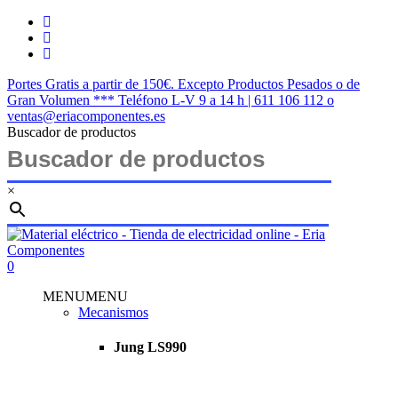
Saltar
twitter
al
facebook
contenido
instagram
principal
Portes Gratis a partir de 150€. Excepto Productos Pesados o de
Gran Volumen *** Teléfono L-V 9 a 14 h | 611 106 112 o
ventas@eriacomponentes.es
Buscador de productos
×
Cerrar
búsqueda
buscar
account
0
Menu
MENU
MENU
Mecanismos
Jung LS990