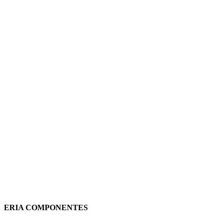
BASE IP-67 C/TT LAT.16A 250V
13960 FAMATEL
5,14
€
(IVA incluido)
Añadir al carrito
Vista rápida
ERIA COMPONENTES