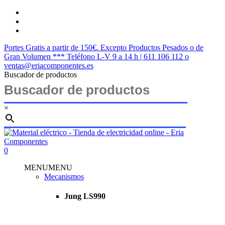
Saltar
twitter
al
facebook
contenido
instagram
principal
Portes Gratis a partir de 150€. Excepto Productos Pesados o de
Gran Volumen *** Teléfono L-V 9 a 14 h | 611 106 112 o
ventas@eriacomponentes.es
Buscador de productos
×
Cerrar
búsqueda
buscar
account
0
Menu
MENU
MENU
Mecanismos
Jung LS990