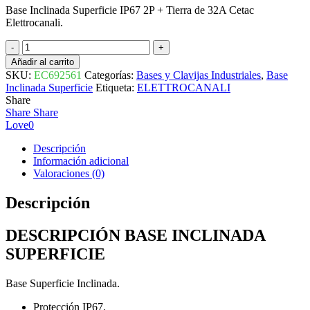
Base Inclinada Superficie IP67 2P + Tierra de 32A Cetac
Elettrocanali.
BASE
INCLINADA
Añadir al carrito
SUPERFICIE
SKU:
EC692561
Categorías:
Bases y Clavijas Industriales
,
Base
IP67
Inclinada Superficie
Etiqueta:
ELETTROCANALI
220V
Share
2
Share
Share
POLOS
Love
0
+
TIERRA
Descripción
32A
Información adicional
cantidad
Valoraciones (0)
Descripción
DESCRIPCIÓN BASE INCLINADA
SUPERFICIE
Base Superficie Inclinada.
Protección IP67.