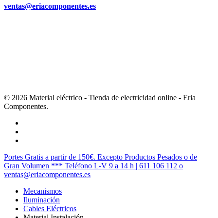
ventas@eriacomponentes.es
© 2026 Material eléctrico - Tienda de electricidad online - Eria
Componentes.
twitter
facebook
instagram
Cerrar
Portes Gratis a partir de 150€. Excepto Productos Pesados o de
Menú
Gran Volumen *** Teléfono L-V 9 a 14 h | 611 106 112 o
ventas@eriacomponentes.es
Mecanismos
Iluminación
Cables Eléctricos
Material Instalación