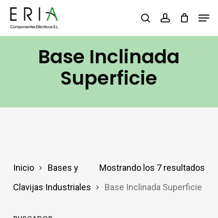
Saltar
Men
buscar
account
al
contenido
Base Inclinada
principal
Superficie
Inicio
Bases y
Mostrando los 7 resultados
Clavijas Industriales
Base Inclinada Superficie