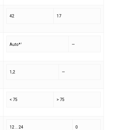
42
17
Auto*
—
1
1,2
—
< 75
> 75
12 … 24
0