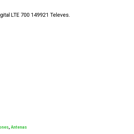
ital LTE 700 149921 Televes.
ones
,
Antenas