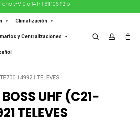
o L-V 9 a 14 h | 611 106 112 o
n
Climatización
buscar
account
marios y Centralizaciones
pañol
LTE700 149921 TELEVES
 BOSS UHF (C21-
921 TELEVES