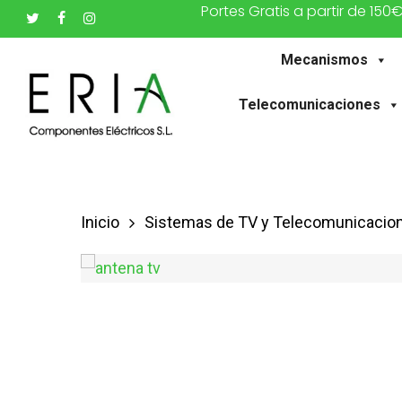
Portes Gratis a partir de 150
Saltar
twitter
facebook
instagram
al
Mecanismos
contenido
principal
Telecomunicaciones
Inicio
Sistemas de TV y Telecomunicacio