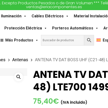
€. Excepto Productos Pesados o de Gran Volumen *** Teléfon
ventas@eriacomponentes.es
Iluminación
Cables Eléctricos
Material Instalació
Protección Eléctrica
Porteros Automáticos
Ar
Más Productos
Es
nes
Antenas
ANTENA TV DAT BOSS UHF (C21-48) 
ANTENA TV DAT
48) LTE700 149
75,40
€
(IVA incluido)