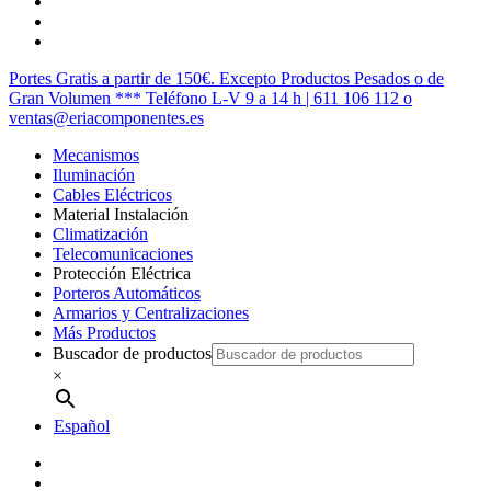
twitter
facebook
instagram
Cerrar
Portes Gratis a partir de 150€. Excepto Productos Pesados o de
Menú
Gran Volumen *** Teléfono L-V 9 a 14 h | 611 106 112 o
ventas@eriacomponentes.es
Mecanismos
Iluminación
Cables Eléctricos
Material Instalación
Climatización
Telecomunicaciones
Protección Eléctrica
Porteros Automáticos
Armarios y Centralizaciones
Más Productos
Buscador de productos
×
Español
twitter
facebook