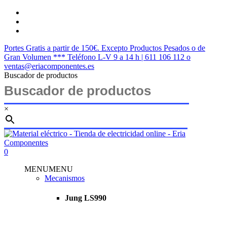
Saltar
twitter
al
facebook
contenido
instagram
principal
Portes Gratis a partir de 150€. Excepto Productos Pesados o de
Gran Volumen *** Teléfono L-V 9 a 14 h | 611 106 112 o
ventas@eriacomponentes.es
Buscador de productos
×
Cerrar
búsqueda
buscar
account
0
Menu
MENU
MENU
Mecanismos
Jung LS990