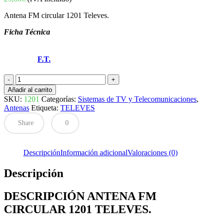
Antena FM circular 1201 Televes.
Ficha Técnica
F.T.
ANTENA
FM
Añadir al carrito
CIRCULAR
SKU:
1201
Categorías:
Sistemas de TV y Telecomunicaciones
,
1201
Antenas
Etiqueta:
TELEVES
TELEVES
cantidad
Share
0
Descripción
Información adicional
Valoraciones (0)
Descripción
DESCRIPCIÓN ANTENA FM
CIRCULAR 1201 TELEVES.