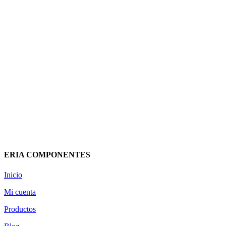
ANTENA TV PORTATIL
CAMPNOVA BOSS
FM/BII/UHF (LTE700)
144521 TELEVES
134,70
€
(IVA incluido)
Añadir al carrito
Vista rápida
ERIA COMPONENTES
Inicio
Mi cuenta
Productos