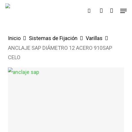
Saltar
Men
buscar
account
al
contenido
principal
Inicio
Sistemas de Fijación
Varillas
ANCLAJE SAP DIÁMETRO 12 ACERO 910SAP
CELO