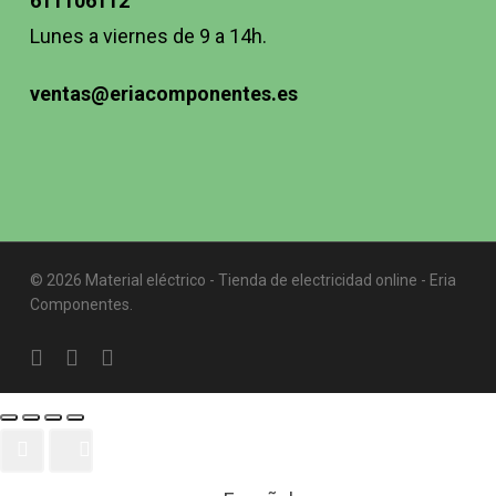
611106112
Lunes a viernes de 9 a 14h.
ventas@eriacomponentes.es
© 2026 Material eléctrico - Tienda de electricidad online - Eria
Componentes.
twitter
facebook
instagram