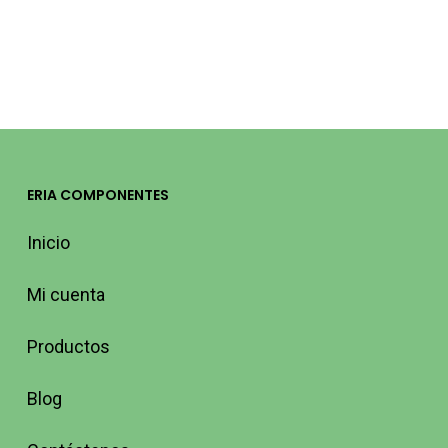
9532BG CELO
42,11
€
(IVA incluido)
ERIA COMPONENTES
Inicio
Mi cuenta
Productos
Blog