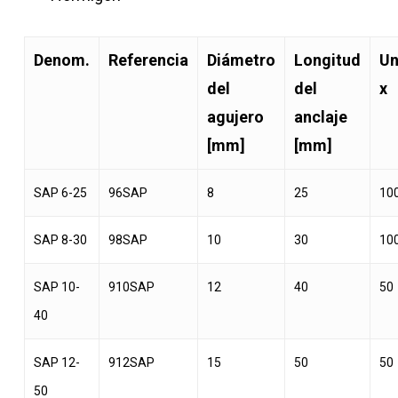
Denom.
Referencia
Diámetro
Longitud
Un
del
del
x
agujero
anclaje
[mm]
[mm]
SAP 6-25
96SAP
8
25
10
SAP 8-30
98SAP
10
30
10
SAP 10-
910SAP
12
40
50
40
SAP 12-
912SAP
15
50
50
50