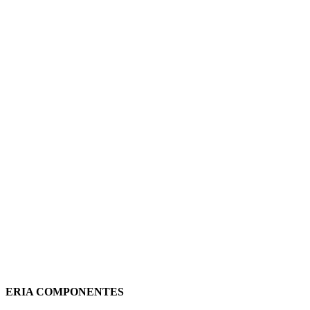
AIRE ACONDICIONADO
PORTATIL NEVE WIFI
NEVE12000WI EV CONFORT
384,99
€
(IVA incluido)
Añadir al carrito
Vista rápida
ERIA COMPONENTES