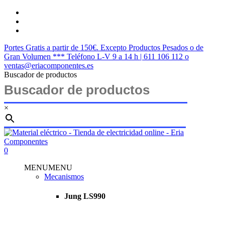
Saltar
twitter
al
facebook
contenido
instagram
principal
Portes Gratis a partir de 150€. Excepto Productos Pesados o de
Gran Volumen *** Teléfono L-V 9 a 14 h | 611 106 112 o
ventas@eriacomponentes.es
Buscador de productos
×
Cerrar
búsqueda
buscar
account
0
Menu
MENU
MENU
Mecanismos
Jung LS990