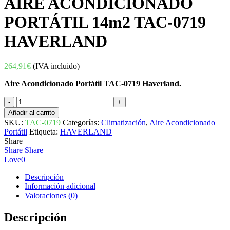
AIRE ACONDICIONADO
PORTÁTIL 14m2 TAC-0719
HAVERLAND
264,91
€
(IVA incluido)
Aire Acondicionado Portátil TAC-0719 Haverland.
AIRE
ACONDICIONADO
Añadir al carrito
PORTÁTIL
SKU:
TAC-0719
Categorías:
Climatización
,
Aire Acondicionado
14m2
Portátil
Etiqueta:
HAVERLAND
TAC-
Share
0719
Share
Share
HAVERLAND
Love
0
cantidad
Descripción
Información adicional
Valoraciones (0)
Descripción