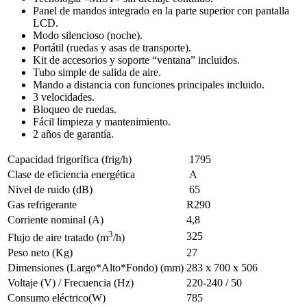
Panel de mandos integrado en la parte superior con pantalla
LCD.
Modo silencioso (noche).
Portátil (ruedas y asas de transporte).
Kit de accesorios y soporte “ventana” incluidos.
Tubo simple de salida de aire.
Mando a distancia con funciones principales incluido.
3 velocidades.
Bloqueo de ruedas.
Fácil limpieza y mantenimiento.
2 años de garantía.
Capacidad frigorífica (frig/h)
1795
Clase de eficiencia energética
A
Nivel de ruido (dB)
65
Gas refrigerante
R290
Corriente nominal (A)
4,8
3
325
Flujo de aire tratado (m
/h)
Peso neto (Kg)
27
Dimensiones (Largo*Alto*Fondo) (mm)
283 x 700 x 506
Voltaje (V) / Frecuencia (Hz)
220-240 / 50
Consumo eléctrico(W)
785