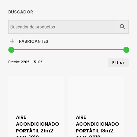
BUSCADOR
FABRICANTES
Pre
Pre
Precio:
220€
—
510€
Filtrar
mín
má
AIRE
AIRE
ACONDICIONADO
ACONDICIONADO
PORTÁTIL 21m2
PORTÁTIL 18m2