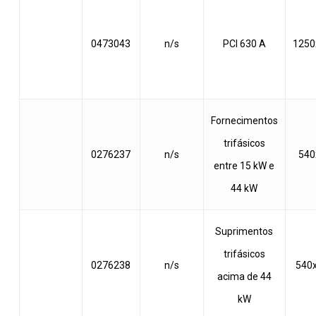
0473043
n/s
PCI 630 A
1250
Fornecimentos
trifásicos
0276237
n/s
540
entre 15 kW e
44 kW
Suprimentos
trifásicos
0276238
n/s
540
acima de 44
kW