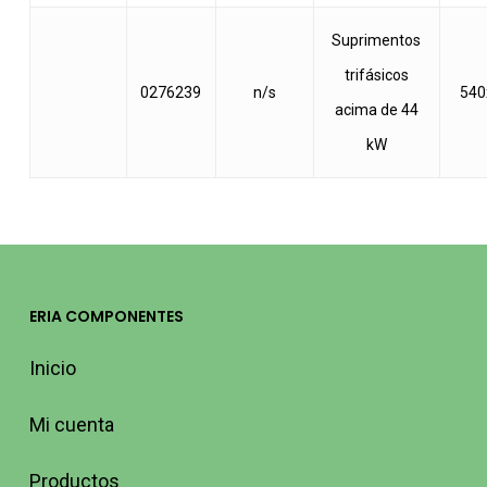
Suprimentos
trifásicos
0276239
n/s
540
acima de 44
kW
ERIA COMPONENTES
Inicio
Mi cuenta
Productos