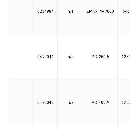
0234884
n/s
EMI AT/M7060
540
0473041
n/s
PCI 250 A
125
0473042
n/s
PCI 400 A
125