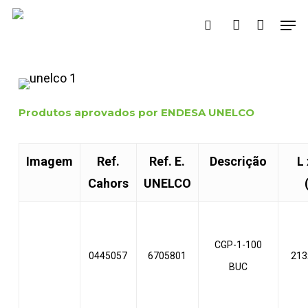
Skip
Men
search
account
to
main
content
Produtos aprovados por ENDESA UNELCO
Imagem
Ref.
Ref. E.
Descrição
L 
Cahors
UNELCO
CGP-1-100
0445057
6705801
213
BUC