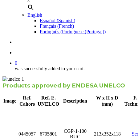
×
English
Español
(
Spanish
)
Français
(
French
)
Português
(
Portuguese (Portugal)
)
search
account
0
was successfully added to your cart.
Products approved by ENDESA UNELCO
Ref.
Ref. E.
W x H x D
F.
Image
Description
Cahors
UNELCO
(mm)
Techn
CGP-1-100
0445057
6705801
213x352x118
Se
BUC