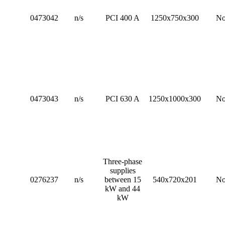
0473042
n/s
PCI 400 A
1250x750x300
N
0473043
n/s
PCI 630 A
1250x1000x300
N
Three-phase
supplies
0276237
n/s
between 15
540x720x201
N
kW and 44
kW