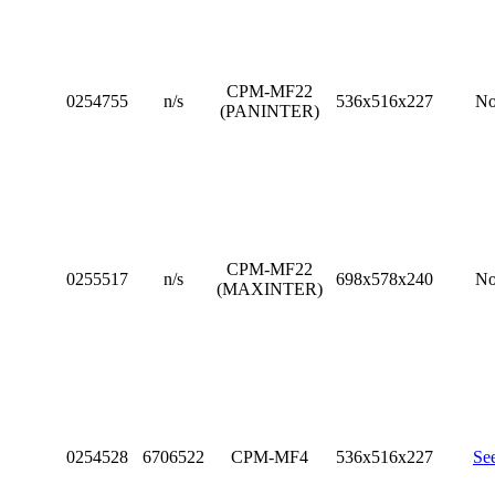
CPM-MF22
0254755
n/s
536x516x227
N
(PANINTER)
CPM-MF22
0255517
n/s
698x578x240
N
(MAXINTER)
0254528
6706522
CPM-MF4
536x516x227
Se