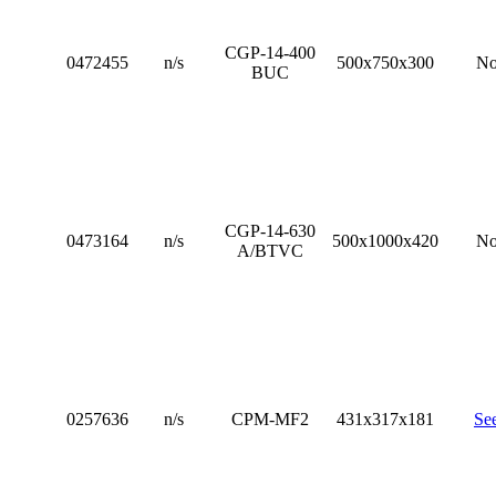
CGP-14-400
0472455
n/s
500x750x300
N
BUC
CGP-14-630
0473164
n/s
500x1000x420
N
A/BTVC
0257636
n/s
CPM-MF2
431x317x181
Se