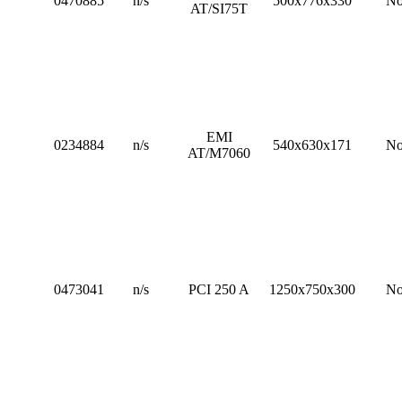
0470885
n/s
500x776x330
N
AT/SI75T
EMI
0234884
n/s
540x630x171
N
AT/M7060
0473041
n/s
PCI 250 A
1250x750x300
N