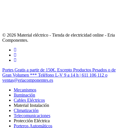
© 2026 Material eléctrico - Tienda de electricidad online - Eria
Componentes.
twitter
facebook
instagram
Close
Portes Gratis a partir de 150€. Excepto Productos Pesados o de
Menu
Gran Volumen *** Teléfono L-V 9 a 14 h | 611 106 112 o
ventas@eriacomponentes.es
Mecanismos
Iluminación
Cables Eléctricos
Material Instalación
Climatización
Telecomunicaciones
Protección Eléctrica
Porteros Automáticos