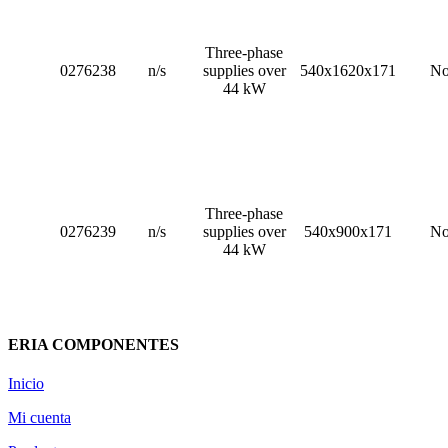
Three-phase
0276238
n/s
supplies over
540x1620x171
N
44 kW
Three-phase
0276239
n/s
supplies over
540x900x171
N
44 kW
ERIA COMPONENTES
Inicio
Mi cuenta