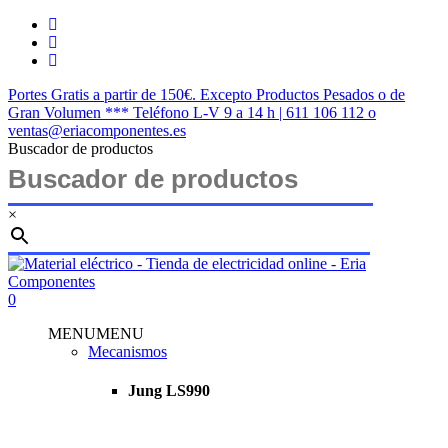
Skip
twitter
to
facebook
main
instagram
content
Portes Gratis a partir de 150€. Excepto Productos Pesados o de
Gran Volumen *** Teléfono L-V 9 a 14 h | 611 106 112 o
ventas@eriacomponentes.es
Buscador de productos
×
Close
Search
search
account
0
Menu
MENU
MENU
Mecanismos
Jung LS990