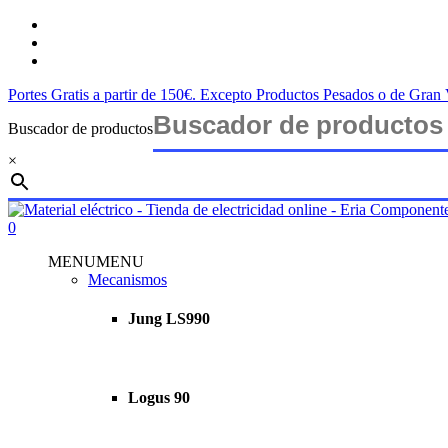
Skip
twitter
to
facebook
main
instagram
content
Portes Gratis a partir de 150€. Excepto Productos Pesados o de Gra
Buscador de productos
×
Close
Search
search
account
0
Menu
MENU
MENU
Mecanismos
Jung LS990
Logus 90